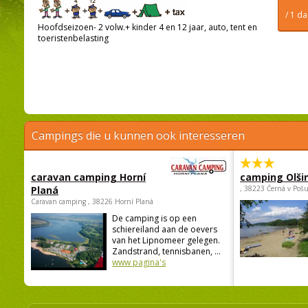
/ 1 d
Hoofdseizoen- 2 volw.+ kinder 4 en 12 jaar, auto, tent en
toeristenbelasting
Campings die u kunnen ook interesseren
caravan camping Horní
camping Olši
Planá
, 38223 Černá v Poš
Caravan camping , 38226 Horní Planá
De camping is op een
schiereiland aan de oevers
van het Lipnomeer gelegen.
Zandstrand, tennisbanen, ...
www pagina's