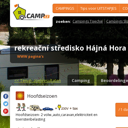
CAMPINGS
Tips voor UITSTAPJES
CO
zoeken:
Campings Tsjechië
Campings Slo
rekreační středisko Hájná Hor
WWW pagina's
<<
Terug- zoekresultaten
Camping
Beoordeling
Hoofdseizoen
/ 1 d
Hoofdseizoen- 2 volw.,auto,caravan,elektriciteit en
toeristenbelasting