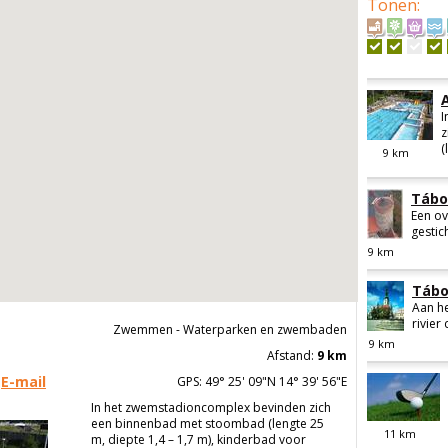
Tonen
:
I
z
(
9
km
Tábo
Een ov
gestich
9
km
Tábo
Aan he
rivier
Zwemmen - Waterparken en zwembaden
9
km
Afstand:
9 km
E-mail
GPS: 49° 25' 09"N 14° 39' 56"E
In het zwemstadioncomplex bevinden zich
een binnenbad met stoombad (lengte 25
11
km
m, diepte 1,4 – 1,7 m), kinderbad voor