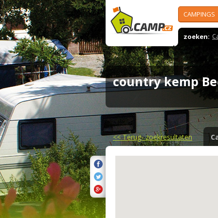
CAMPINGS
zoeken:
C
country kemp B
<<
Terug- zoekresultaten
C