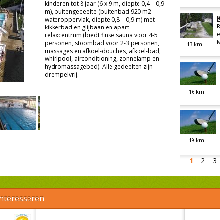
kinderen tot 8 jaar (6 x 9 m, diepte 0,4 – 0,9
m), buitengedeelte (buitenbad 920 m2
wateroppervlak, diepte 0,8 – 0,9 m) met
R
kikkerbad en glijbaan en apart
e
relaxcentrum (biedt finse sauna voor 4-5
M
personen, stoombad voor 2-3 personen,
13
km
massages en afkoel-douches, afkoel-bad,
whirlpool, airconditioning, zonnelamp en
hydromassagebed). Alle gedeelten zijn
drempelvrij.
16
km
19
km
1
2
3
interesseren