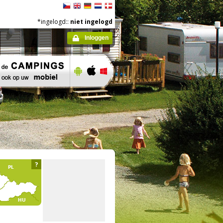
*ingelogd::
niet ingelogd
Inloggen
?