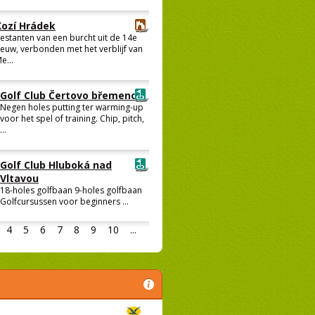
Kozí Hrádek
estanten van een burcht uit de 14e
euw, verbonden met het verblijf van
e...
Golf Club Čertovo břemeno
Negen holes putting ter warming-up
voor het spel of training. Chip, pitch,
...
Golf Club Hluboká nad
Vltavou
18-holes golfbaan 9-holes golfbaan
Golfcursussen voor beginners ...
4
5
6
7
8
9
10
...