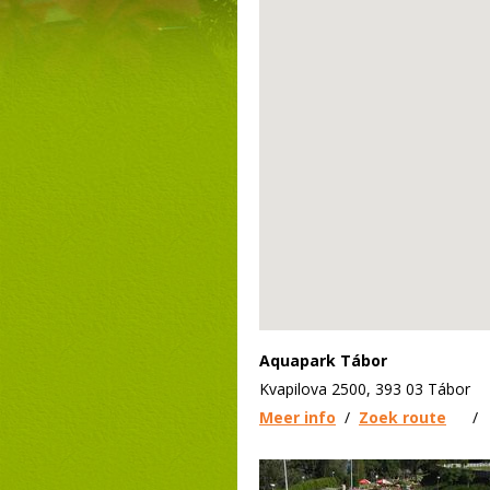
Aquapark Tábor
Kvapilova 2500, 393 03 Tábor
Meer info
/
Zoek route
/