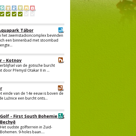
Aquapark Tábor
n het zwemstadioncomplex bevinden
ich een binnenbad met stoombad
lengte...
r - Kotnov
erblijfsel van de gotische burcht
t door Přemysl Otakar II in ...
r
t einde van de 14e eeuw is boven de
 de Lužnice een burcht onts...
Golf - First South Bohemie GK
Bechyě
Het oudste golfterrein in Zuid-
Bohemen. 9-holes baan....