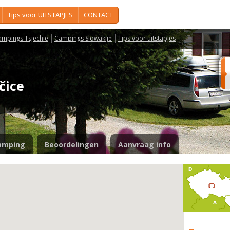
Tips voor UITSTAPJES
CONTACT
ampings Tsjechië
Campings Slowakije
Tips voor uitstapjes
ečice
amping
Beoordelingen
Aanvraag info