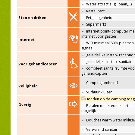
-
Water attractie (glijbaan,…)
-
Restaurant
Eten en driken
-
Eetgelegenheid
-
Supermarkt
-
Internet point- computer me
internet voor gasten
Internet
-
WiFi minimaal 80% plaatsen
signaal
-
geleidelijke instap- receptio
-
geleidelijke instap- sanitair
Voor gehandicapten
-
compleet sanitairruimte voo
gehandicapten
-
Camping omheind
Veiligheid
-
Vurhuur kluizen
Honden op de camping toeg
Overig
-
Betalen met kredietkaarten
mogelijk
-
Douches warm water inklusi
-
Verwarmd sanitair