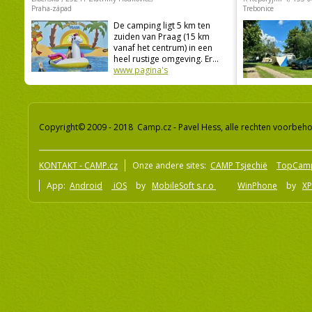
Praha-západ
Trebonice
De camping ligt 5 km ten
zuiden van Praag (15 km
vanaf het centrum) in een
heel rustige omgeving. Er...
www pagina's
Copyright© 2009 - 2018 Camp.cz - Pavel Hess, alle rechten voorbeh
KONTAKT - CAMP.cz
Onze andere sites:
CAMP Tsjechië
TopCam
App:
Android
iOS
by
MobileSoft s.r.o
WinPhone
by
XP