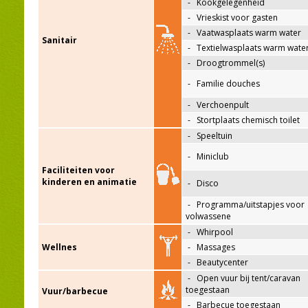
-
Kookgelegenheid
-
Vrieskist voor gasten
-
Vaatwasplaats warm water
Sanitair
-
Textielwasplaats warm wate
-
Droogtrommel(s)
-
Familie douches
-
Verchoenpult
-
Stortplaats chemisch toilet
-
Speeltuin
-
Miniclub
Faciliteiten voor
kinderen en animatie
-
Disco
-
Programma/uitstapjes voor
volwassene
-
Whirpool
Wellnes
-
Massages
-
Beautycenter
-
Open vuur bij tent/caravan
toegestaan
Vuur/barbecue
-
Barbecue toegestaan