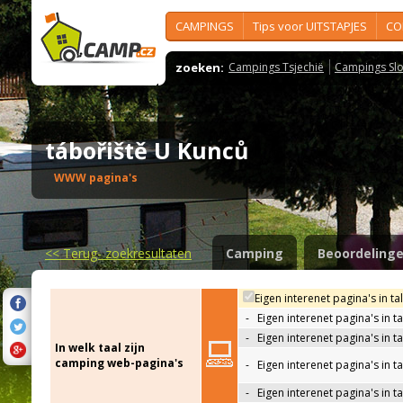
CAMPINGS
Tips voor UITSTAPJES
CO
zoeken:
Campings Tsjechië
Campings Slo
tábořiště U Kunců
WWW pagina's
<<
Terug- zoekresultaten
Camping
Beoordeling
Eigen interenet pagina's in ta
-
Eigen interenet pagina's in t
-
Eigen interenet pagina's in t
In welk taal zijn
camping web-pagina's
-
Eigen interenet pagina's in t
-
Eigen interenet pagina's in ta