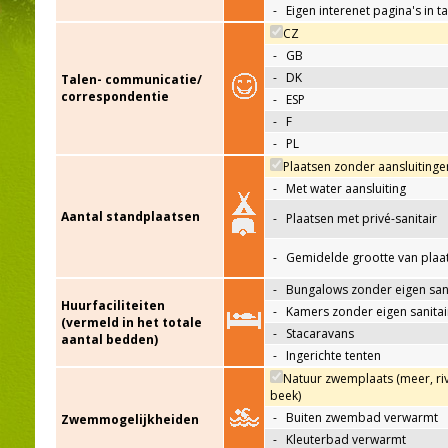
-
Eigen interenet pagina's in t
CZ
-
GB
-
DK
Talen- communicatie/
correspondentie
-
ESP
-
F
-
PL
Plaatsen zonder aansluitinge
-
Met water aansluiting
Aantal standplaatsen
-
Plaatsen met privé-sanitair
-
Gemidelde grootte van plaa
-
Bungalows zonder eigen sani
Huurfaciliteiten
-
Kamers zonder eigen sanitai
(vermeld in het totale
-
Stacaravans
aantal bedden)
-
Ingerichte tenten
Natuur zwemplaats (meer, riv
beek)
-
Buiten zwembad verwarmt
Zwemmogelijkheiden
-
Kleuterbad verwarmt