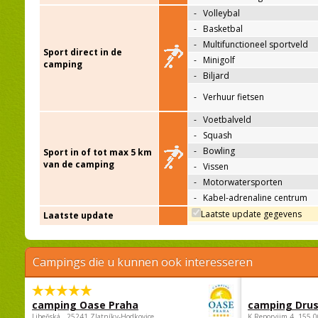
-
Volleybal
-
Basketbal
-
Multifunctioneel sportveld
Sport direct in de
-
Minigolf
camping
-
Biljard
-
Verhuur fietsen
-
Voetbalveld
-
Squash
-
Bowling
Sport in of tot max 5 km
van de camping
-
Vissen
-
Motorwatersporten
-
Kabel-adrenaline centrum
Laatste update gegevens
Laatste update
Campings die u kunnen ook interesseren
camping Oase Praha
camping Dru
Libeňská , 25241 Zlatníky-Hodkovice,
K Reporyjim 4, 155 0