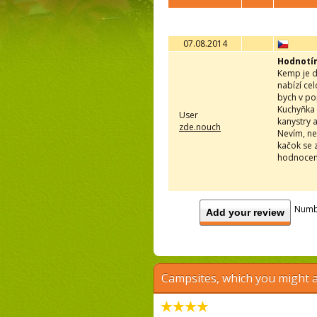
07.08.2014
Hodnotí
Kemp je d
nabízí cel
bych v po
Kuchyňka 
User
kanystry 
zde.nouch
Nevím, nev
kačok se z
hodnocení
Numb
Add your review
Campsites, which you might a