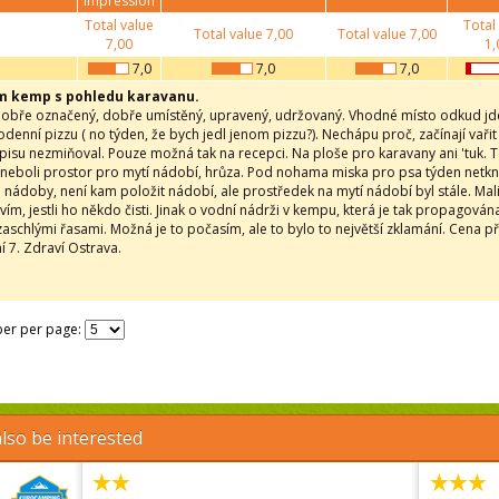
impression
Total value
Total
Total value
7,00
Total value
7,00
7,00
1,
7,0
7,0
7,0
m kemp s pohledu karavanu.
obře označený, dobře umístěný, upravený, udržovaný. Vhodné místo odkud jde 
odenní pizzu ( no týden, že bych jedl jenom pizzu?). Nechápu proč, začínají vařit
pisu nezmiňoval. Pouze možná tak na recepci. Na ploše pro karavany ani 'tuk. To
neboli prostor pro mytí nádobí, hrůza. Pod nohama miska pro psa týden netkn
a nádoby, není kam položit nádobí, ale prostředek na mytí nádobí byl stále. Ma
ím, jestli ho někdo čisti. Jinak o vodní nádrži v kempu, která je tak propagován
aschlými řasami. Možná je to počasím, ale to bylo to největší zklamání. Cena při
 7. Zdraví Ostrava.
er per page:
lso be interested