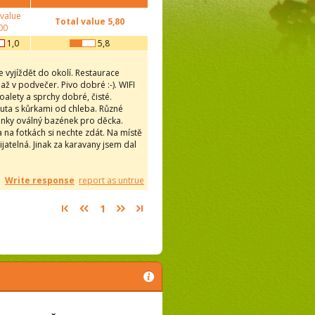
 value
Total value
5,80
00
1,0
5,8
vyjíždět do okolí. Restaurace
 až v podvečer. Pivo dobré :-). WIFI
alety a sprchy dobré, čisté.
uta s kůrkami od chleba. Různé
linky oválný bazének pro děcka.
a na fotkách si nechte zdát. Na místě
jatelná. Jinak za karavany jsem dal
Write response
report as untrue
1