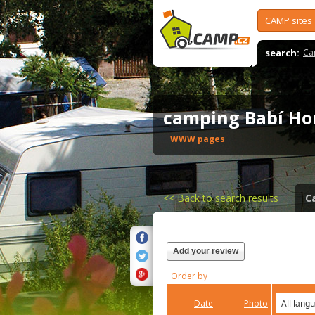
CAMP sites
search:
Ca
camping Babí H
WWW pages
<<
Back to search results
C
Add your review
Order by
Date
Photo