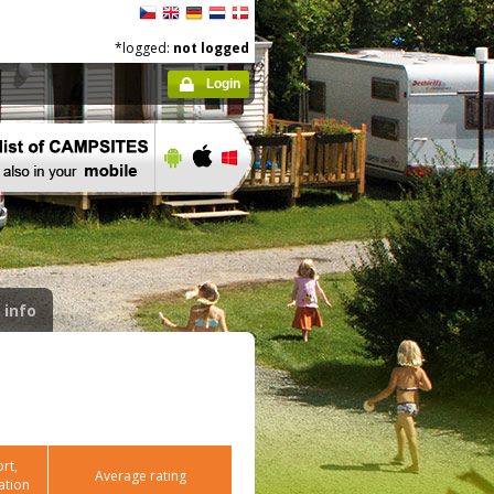
*logged:
not logged
Login
 info
rt,
Average rating
ation