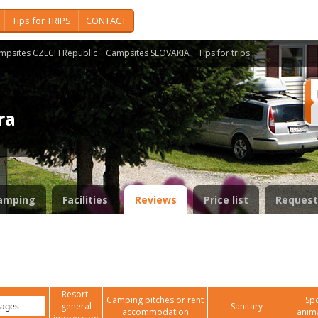
Tips for TRIPS
CONTACT
mpsites CZECH Republic
Campsites SLOVAKIA
Tips for trips
ora
amping
Facilities
Reviews
Price list
Request
Resort-
Camping pitches or rent
Spo
general
Sanitary
accommodation
anim