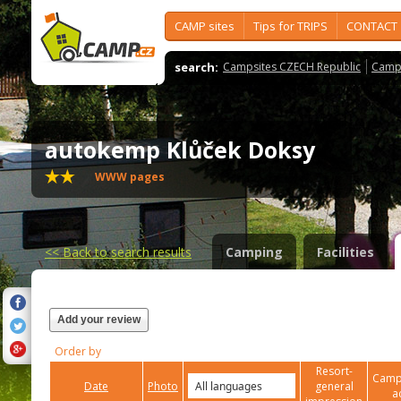
CAMP sites
Tips for TRIPS
CONTACT
search:
Campsites CZECH Republic
Camps
autokemp Klůček Doksy
WWW pages
<<
Back to search results
Camping
Facilities
Add your review
Order by
Resort-
Campi
Date
Photo
general
a