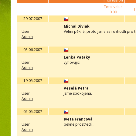
impression
Total value
T
0,00
29.07.2007
Michal Diviak
User
Velmi pěkné, proto jsme se rozhodli pro t
Admin
03.06.2007
Lenka Pataky
User
vyhovující
Admin
19.05.2007
Veselá Petra
User
Jsme spokojená.
Admin
05.05.2007
Iveta Francová
User
pěkné prostředí...
Admin