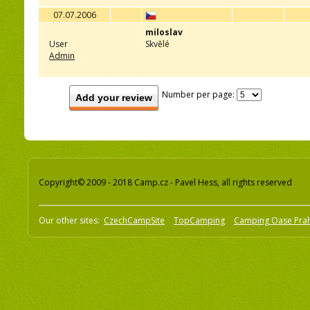
07.07.2006
miloslav
User
Skvělé
Admin
Number per page:
Add your review
Copyright© 2009 - 2018 Camp.cz - Pavel Hess, all rights reserved
Our other sites:
CzechCampSite
TopCamping
Camping Oase Pra