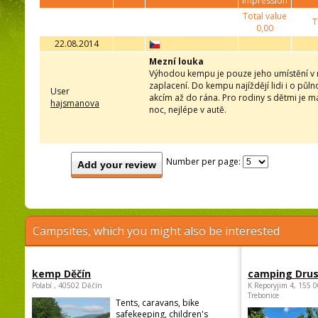
impression
Total value
T
0,00
22.08.2014
Mezní louka
Výhodou kempu je pouze jeho umístění v r
zaplacení. Do kempu najíždějí lidi i o půln
User
akcím až do rána. Pro rodiny s dětmi je m
hajsmanova
noc, nejlépe v autě.
Number per page:
Add your review
Campsites, which you might also be interested
kemp Děčín
camping Dru
Polabí , 40502 Děčín
K Reporyjim 4, 155 0
Trebonice
Tents, caravans, bike
safekeeping, children's