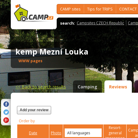
CAMP sites
Tips for TRIPS
CONTACT
search:
Campsites CZECH Republic
Camps
kemp Mezní Louka
WWW pages
<<
Back to search results
Camping
Reviews
Add your review
Order by
Resort-
Campi
Date
Photo
general
a