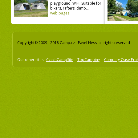
playground, WIFI. Suitable for
bikers, rafters, climb...
web pages
Copyright© 2009 - 2018 Camp.cz - Pavel Hess, all rights reserved
Our other sites:
CzechCampSite
TopCamping
Camping Oase Pra