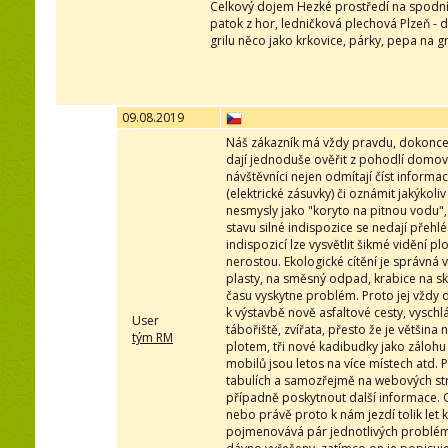
Celkový dojem Hezké prostředí na spodní l
patok z hor, ledničková plechová Plzeň - d
grilu něco jako krkovice, párky, pepa na g
09.08.2019
Náš zákazník má vždy pravdu, dokonce 
dají jednoduše ověřit z pohodlí domova 
návštěvníci nejen odmítají číst informa
(elektrické zásuvky) či oznámit jakýko
nesmysly jako "koryto na pitnou vodu",
stavu silné indispozice se nedají pře
indispozicí lze vysvětlit šikmé vidění p
nerostou. Ekologické cítění je správná v
plasty, na směsný odpad, krabice na skl
času vyskytne problém. Proto jej vždy 
k výstavbě nově asfaltové cesty, vysc
User
tábořiště, zvířata, přesto že je většina
tým RM
plotem, tři nové kadibudky jako zálohu
mobilů jsou letos na více místech atd.
tabulích a samozřejmě na webových strán
případně poskytnout další informace. Co
nebo právě proto k nám jezdí tolik let 
pojmenovává pár jednotlivých problémů