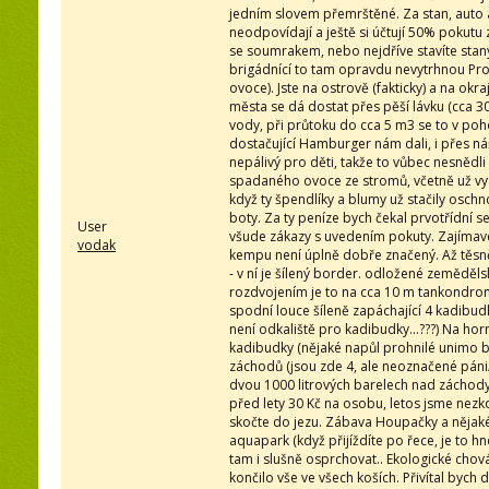
jedním slovem přemrštěné. Za stan, auto 
neodpovídají a ještě si účtují 50% pokut
se soumrakem, nebo nejdříve stavíte stany a
brigádnící to tam opravdu nevytrhnou Pr
ovoce). Jste na ostrově (fakticky) a na okr
města se dá dostat přes pěší lávku (cca 
vody, při průtoku do cca 5 m3 se to v poh
dostačující Hamburger nám dali, i přes náš
nepálivý pro děti, takže to vůbec nesnědli
spadaného ovoce ze stromů, včetně už vysc
když ty špendlíky a blumy už stačily osch
boty. Za ty peníze bych čekal prvotřídní s
User
všude zákazy s uvedením pokuty. Zajímavé j
vodak
kempu není úplně dobře značený. Až těsně 
- v ní je šílený border. odložené zeměděls
rozdvojením je to na cca 10 m tankondrom 
spodní louce šíleně zapáchající 4 kadibudk
není odkaliště pro kadibudky...???) Na horn
kadibudky (nějaké napůl prohnilé unimo bu
záchodů (jsou zde 4, ale neoznačené páni/
dvou 1000 litrových barelech nad záchody)
před lety 30 Kč na osobu, letos jsme nezk
skočte do jezu. Zábava Houpačky a nějaké 
aquapark (když přijíždíte po řece, je to h
tam i slušně osprchovat.. Ekologické chová
končilo vše ve všech koších. Přivítal bych dě