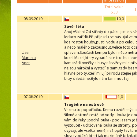
impression
Total value
T
6,33
08.09.2019
10,0
Závěr léta
Ahoj všichni.Od středy do pátku jsme str
ledaco zařídit.Při příjezdu se nás ujal vel
kde rostou houby,pustil vodu a po celou 
a něco malého zakousnout.Velice toto oce
User
splavem.Součástí kempu bylo i něco netrad
Martin a
kozel Mazel,který vypadá sice trochu neb
Anet
kamarádi ovečky a husy nás vždy mile přiví
nejsou nároční a vystačí si sami,tedy bez
hlavně pro ty,kteří milují přírodu stejně
brzy shledáme.Bylo nám tam moc fajn.
07.08.2019
1,0
Tragédie na ostrově
Vezmu to popořádku. Kemp rozdělený na 2
šikmé a strmé cestě od vody - louka je do
vám do řeky Spodní louka - pod jezem (dá
vystoupit - udržovaná louka se stromy, pos
ozývají, ale vcelku méně, než opilý řev tu
slovo vodáků, kterí tak maximáně brknkají 