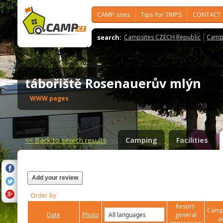
CAMP sites
Tips for TRIPS
CONTACT
search:
Campsites CZECH Republic
Camps
tábořiště Rosenauerův mlýn
WWW pages
<<
Back to search results
Camping
Facilities
Add your review
Order by
Resort-
Campi
Date
Photo
general
a