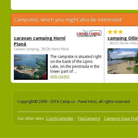
Campsites, which you might also be interested
caravan camping Horní
camping Olši
Planá
, 38223 Černá v Poš
Caravan camping , 38226 Horní Planá
The campsite is situated right
on the bank of the Lipno
Lake, on the peninsula in the
lower part of ...
web pages
Copyright© 2009 - 2018 Camp.cz - Pavel Hess, all rights reserved
Our other sites:
CzechCampSite
TopCamping
Camping Oase Pra