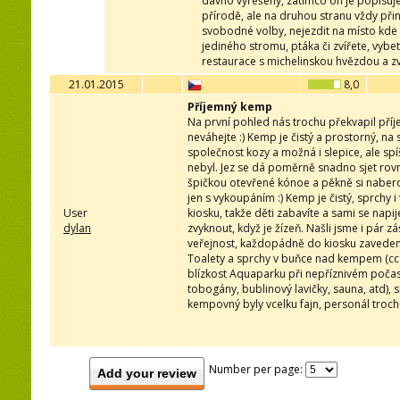
dávno vyřešeny, zatímco on je popisuje
přírodě, ale na druhou stranu vždy při
svobodné volby, nejezdit na místo kde s
jediného stromu, ptáka či zvířete, vy
restaurace s michelinskou hvězdou a 
21.01.2015
8,0
Příjemný kemp
Na první pohled nás trochu překvapil příje
neváhejte :) Kemp je čistý a prostorný, 
společnost kozy a možná i slepice, ale spí
nebyl. Jez se dá poměrně snadno sjet rov
špičkou otevřené kónoe a pěkně si nabero
jen s vykoupáním :) Kemp je čistý, sprchy
User
kiosku, takže děti zabavíte a sami se napi
dylan
zvyknout, když je žízeň. Našli jsme i pár z
veřejnost, každopádně do kiosku zavedený 
Toalety a sprchy v buňce nad kempem (cca 
blízkost Aquaparku při nepříznivém počas
tobogány, bublinový lavičky, sauna, atd),
kempovný byly vcelku fajn, personál trochu
Number per page:
Add your review