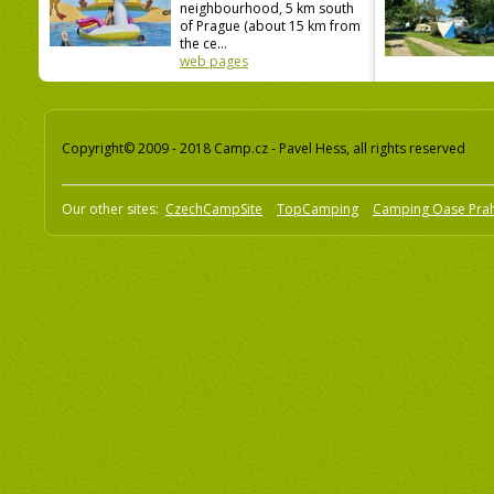
neighbourhood, 5 km south
of Prague (about 15 km from
the ce...
web pages
Copyright© 2009 - 2018 Camp.cz - Pavel Hess, all rights reserved
Our other sites:
CzechCampSite
TopCamping
Camping Oase Pra