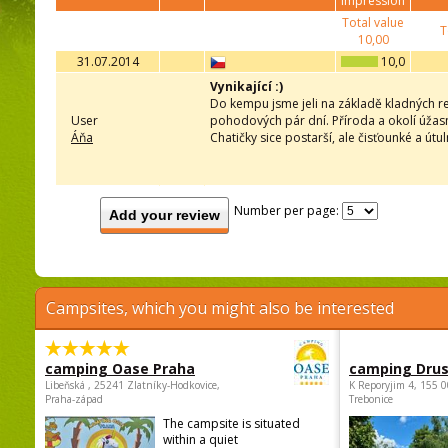
impression
Total value
T
10,00
31.07.2014
10,0
Vynikající :)
Do kempu jsme jeli na základě kladných rec
User
pohodových pár dní. Příroda a okolí úžasn
Áňa
Chatičky sice postarší, ale čisťounké a útu
Number per page:
Add your review
Campsites, which you might also be interested
camping Oase Praha
camping Dru
Libeňská , 25241 Zlatníky-Hodkovice,
K Reporyjim 4, 155 0
Praha-západ
Trebonice
The campsite is situated
within a quiet