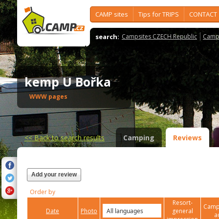
CAMP sites
Tips for TRIPS
CONTACT
search:
Campsites CZECH Republic
Camps
kemp U Bořka
WWW pages
<<
Back to search results
Camping
Reviews
Add your review
Order by
Resort-
Campi
Date
Photo
general
a