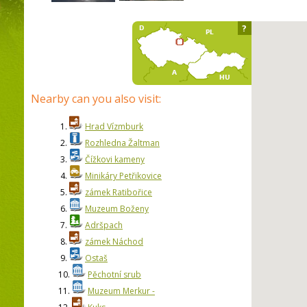
?
Nearby can you also visit:
1.
Hrad Vízmburk
2.
Rozhledna Žaltman
3.
Čížkovi kameny
4.
Minikáry Petřikovice
5.
zámek Ratibořice
6.
Muzeum Boženy
7.
Adršpach
8.
zámek Náchod
9.
Ostaš
10.
Pěchotní srub
11.
Muzeum Merkur -