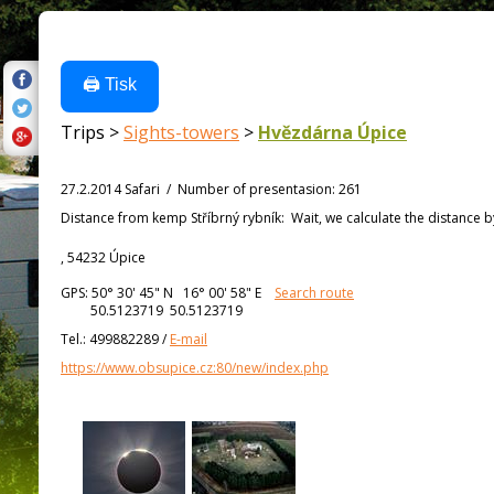
🖨️ Tisk
Trips >
Sights-towers
>
Hvězdárna Úpice
27.2.2014 Safari
/
Number of presentasion
:
261
Distance from
kemp Stříbrný rybník:
Wait, we calculate the distance by
, 54232 Úpice
GPS:
50° 30' 45"
N
16° 00' 58"
E
Search route
50.5123719 50.5123719
Tel.:
499882289
/
E-mail
https://www.obsupice.cz:80/new/index.php