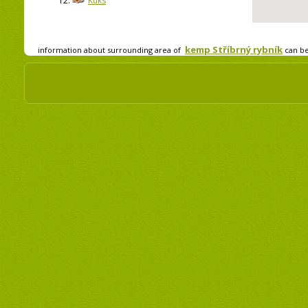
12.
Kuks
kemp Stříbrný rybník
information about surrounding area of
can b