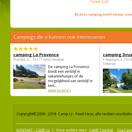
Totaal
0,00
Bij deze camping heeft helaas st
Campings die u kunnen ook interesseren
camping La Provence
camping Dru
Plzeňská ul. , 354 71 Velká Hleďsebe
K Reporyjim 4, 155 0
Trebonice
De camping La Provence
biedt een verblijf in
vakantiehuisjes of de
mogelijkheid van verblijf in
tent...
www pagina's
Copyright© 2009 - 2018 Camp.cz - Pavel Hess, alle rechten voorbeh
KONTAKT - CAMP.cz
Onze andere sites:
CAMP Tsjechië
TopCam