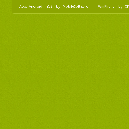
App:
Android
iOS
by
MobileSoft s.r.o
WinPhone
by
XP