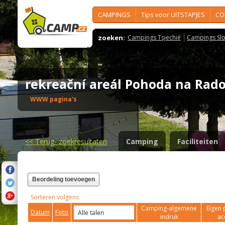
CAMPINGS
Tips voor UITSTAPJES
CO
zoeken:
Campings Tsjechië
Campings Slo
rekreační areál Pohoda na Rad
WWW pagina's
<<
Terug- zoekresultaten
Camping
Faciliteiten
Beordeling toevoegen
Sorteren volgens
Camping-algemene
Eigen 
Datum
Foto
indruk
ac