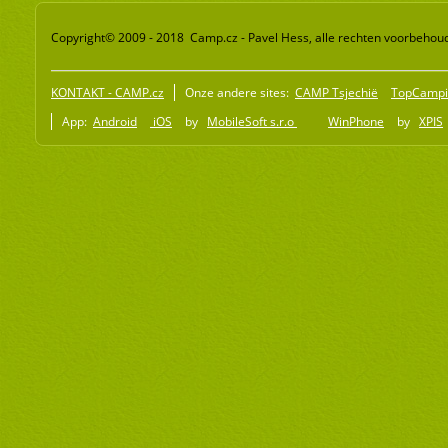
Copyright© 2009 - 2018 Camp.cz - Pavel Hess, alle rechten voorbehou
KONTAKT - CAMP.cz
Onze andere sites:
CAMP Tsjechië
TopCampi
App:
Android
iOS
by
MobileSoft s.r.o
WinPhone
by
XPIS