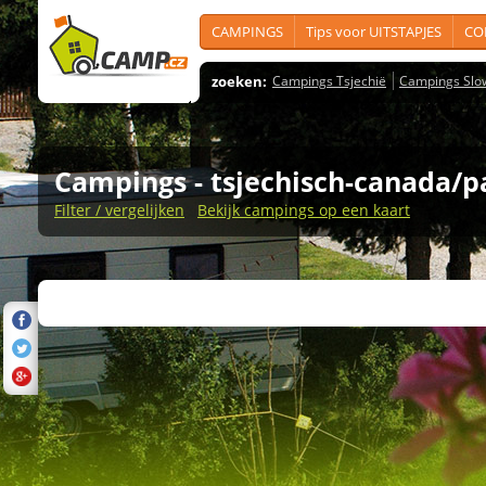
CAMPINGS
Tips voor UITSTAPJES
CO
zoeken:
Campings Tsjechië
Campings Slo
Campings
- tsjechisch-canada/p
Filter / vergelijken
Bekijk campings op een kaart