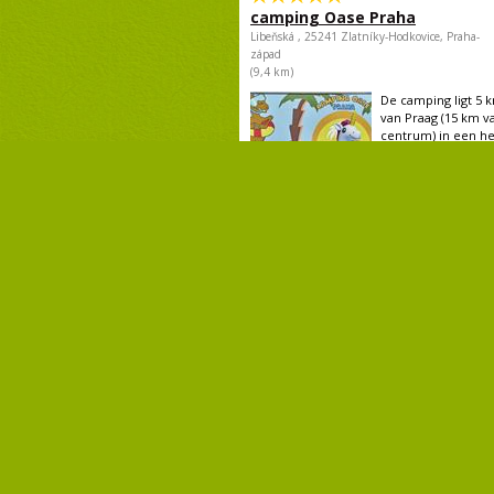
camping Oase Praha
Libeňská , 25241 Zlatníky-Hodkovice, Praha-
západ
(9,4 km)
De camping ligt 5 
van Praag (15 km v
centrum) in een he
omgeving. Er is een
web stránky
camping Drusus
K Reporyjim 4, 155 00 Praha 5 - Trebonice
(20,9 km)
Camping Drusus lig
westelijke rand van
dorp Trebonice, op
van het historische.
web stránky