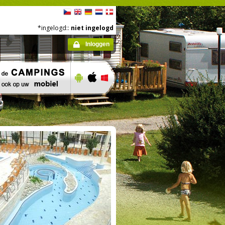
*ingelogd::
niet ingelogd
Inloggen