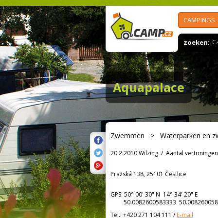
CAMPINGS
zoeken:
C
Aquapalace
Zwemmen
>
Waterparken en 
20.2.2010 Wilzing
/
Aantal vertoningen
Pražská 138, 25101 Čestlice
GPS:
50° 00' 30"
N
14° 34' 20"
E
50.0082600583333 50.008260058
Tel.:
+420 271 104 111
/
E-mail