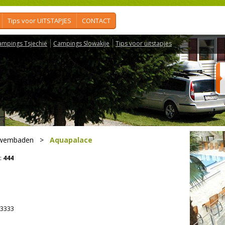
Tips voor UITSTAPJES
CONTACT
ampings Tsjechië
Campings Slowakije
Tips voor uitstapjes
zwembaden
>
Aquapalace
:
444
3333