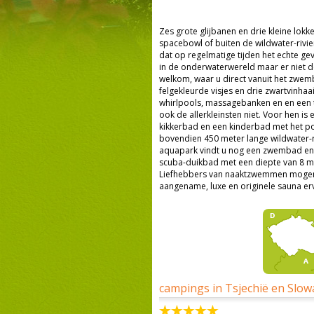
Zes grote glijbanen en drie kleine lokk
spacebowl of buiten de wildwater-rivie
dat op regelmatige tijden het echte ge
in de onderwaterwereld maar er niet 
welkom, waar u direct vanuit het zwemb
felgekleurde visjes en drie zwartvin
whirlpools, massagebanken en en een t
ook de allerkleinsten niet. Voor hen is 
kikkerbad en een kinderbad met het po
bovendien 450 meter lange wildwater-riv
aquapark vindt u nog een zwembad en e
scuba-duikbad met een diepte van 8 me
Liefhebbers van naaktzwemmen mogen d
aangename, luxe en originele sauna erv
campings in Tsjechië en Slow