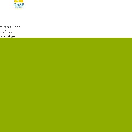
km ten zuiden
anaf het
el rustige
 goede...
t aan de
 Praag, in het
 slechts 10 km
..