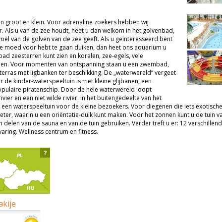
en groot en klein. Voor adrenaline zoekers hebben wij
r. Als u van de zee houdt, heet u dan welkom in het golvenbad,
voel van de golven van de zee geeft. Als u geïnteresseerd bent
de moed voor hebt te gaan duiken, dan heet ons aquarium u
ad zeesterren kunt zien en koralen, zee-egels, vele
haaien. Voor momenten van ontspanning staan u een zwembad,
erras met ligbanken ter beschikking. De „waterwereld“ vergeet
er de kinder-waterspeeltuin is met kleine glijbanen, een
pulaire piratenschip. Door de hele waterwereld loopt
ier en een niet wilde rivier. In het buitengedeelte van het
en waterspeeltuin voor de kleine bezoekers. Voor diegenen die iets exotisch
ter, waarin u een oriëntatie-duik kunt maken. Voor het zonnen kunt u de tuin 
elen van de sauna en van de tuin gebruiken. Verder treft u er: 12 verschill
aring. Wellness centrum en fitness.
?
akije