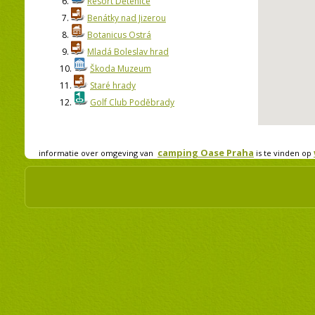
6.
Resort Dětenice
7.
Benátky nad Jizerou
8.
Botanicus Ostrá
9.
Mladá Boleslav hrad
10.
Škoda Muzeum
11.
Staré hrady
12.
Golf Club Poděbrady
camping Oase Praha
informatie over omgeving van
is te vinden op