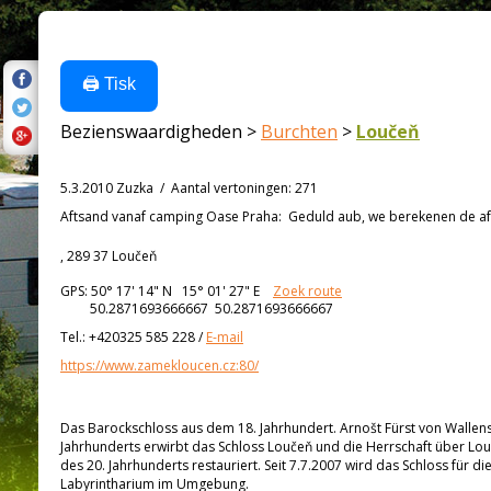
🖨️ Tisk
Bezienswaardigheden >
Burchten
>
Loučeň
5.3.2010 Zuzka
/
Aantal vertoningen
:
271
Aftsand vanaf
camping Oase Praha:
Geduld aub, we berekenen de afs
, 289 37 Loučeň
GPS:
50° 17' 14"
N
15° 01' 27"
E
Zoek route
50.2871693666667 50.2871693666667
Tel.:
+420325 585 228
/
E-mail
https://www.zamekloucen.cz:80/
Das Barockschloss aus dem 18. Jahrhundert. Arnošt Fürst von Wallen
Jahrhunderts erwirbt das Schloss Loučeň und die Herrschaft über Lou
des 20. Jahrhunderts restauriert. Seit 7.7.2007 wird das Schloss für d
Labyrintharium im Umgebung.