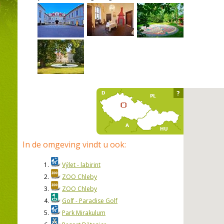
?
In de omgeving vindt u ook:
1.
Výlet - labirint
2.
ZOO Chleby
3.
ZOO Chleby
4.
Golf - Paradise Golf
5.
Park Mirakulum