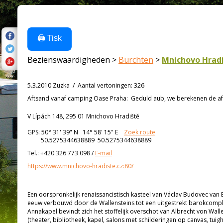
🖨️ Tisk
Bezienswaardigheden >
Burchten
>
Mnichovo Hrad
5.3.2010 Zuzka
/
Aantal vertoningen
:
326
Aftsand vanaf
camping Oase Praha:
Geduld aub, we berekenen de afs
V Lípách 148, 295 01 Mnichovo Hradiště
GPS:
50° 31' 39"
N
14° 58' 15"
E
Zoek route
50.5275344638889 50.5275344638889
Tel.:
+420 326 773 098
/
E-mail
https://www.mnichovo-hradiste.cz:80/
Een oorspronkelijk renaissancistisch kasteel van Václav Budovec van
eeuw verbouwd door de Wallensteins tot een uitgestrekt barokcomplex
Annakapel bevindt zich het stoffelijk overschot van Albrecht von Walle
(theater, bibliotheek, kapel, salons met schilderingen op canvas, tuigh