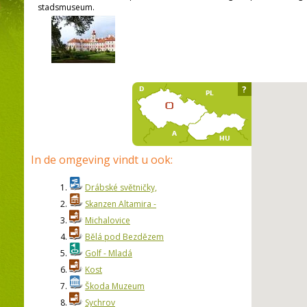
stadsmuseum.
?
In de omgeving vindt u ook:
1.
Drábské světničky,
2.
Skanzen Altamira -
3.
Michalovice
4.
Bělá pod Bezdězem
5.
Golf - Mladá
6.
Kost
7.
Škoda Muzeum
8.
Sychrov