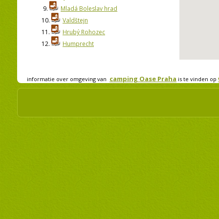
9.
Mladá Boleslav hrad
10.
Valdštejn
11.
Hrubý Rohozec
12.
Humprecht
camping Oase Praha
informatie over omgeving van
is te vinden op