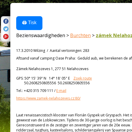
🖨️ Tisk
Bezienswaardigheden >
Burchten
>
zámek Nelaho
17.3.2010 Wilzing
/
Aantal vertoningen
:
283
Aftsand vanaf
camping Oase Praha:
Geduld aub, we berekenen de afs
Zámek Nelahozeves 1, 277 51 Nelahozeves
GPS:
50° 15' 39"
N
14° 18' 05"
E
Zoek route
50.2608250805556 50.2608250805556
Tel.:
+420 315 709 111
/
E-mail
https://www.zamek-nelahozeves.cz:80/
Laat renaissancistisch klooster van Florián Gyspek uit Gryspach. Het 
geweest van de Lobkowiczen. Tijdens de 30-jarige oorlog is het bescha
Gereconstrueerd in de zestiger en zeventiger jaren van de 20e eeuw. 
ridderzaal, tuighuis, kasteelsalons, schilderijengalerij van Spaanse p