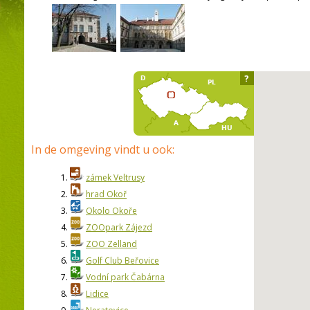
?
In de omgeving vindt u ook:
1.
zámek Veltrusy
2.
hrad Okoř
3.
Okolo Okoře
4.
ZOOpark Zájezd
5.
ZOO Zelland
6.
Golf Club Beřovice
7.
Vodní park Čabárna
8.
Lidice