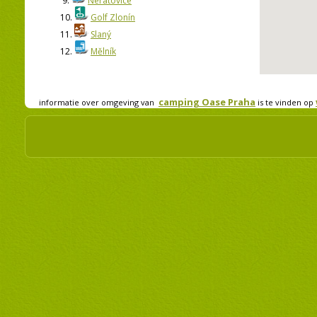
9.
Neratovice
10.
Golf Zlonín
11.
Slaný
12.
Mělník
camping Oase Praha
informatie over omgeving van
is te vinden op