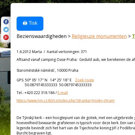
🖨️ Tisk
Bezienswaardigheden >
Religieuze monumenten
>
T
1.6.2012 Marta
/
Aantal vertoningen
:
371
Aftsand vanaf
camping Oase Praha:
Geduld aub, we berekenen de afs
Staroměstské náměstí , 10000 Praha
GPS:
50° 05' 17"
N
14° 25' 18"
E
Zoek route
50.0879745333333 50.0879745333333
Tel.:
+420 222 318 186
/
E-mail
https://www.tyn.cz:80/cz/index.php?stranka=tynsky-chram
De Týnský kerk – een hoogtepunt van de gotiek, met een uitgebreide 
hoeveelheid bewaarde grafstenen is typisch voor deze kerk. Een va
legende bevindt zich het hart van de Tsjechische koning Jiří z Poděbrad
Burcht begraven ligt.