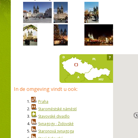
?
In de omgeving vindt u ook:
1.
Praha
2.
Staroměstské náměstí
3.
Stavovské divadlo
4.
Synagogy - Židovské
5.
Staronová synagoga