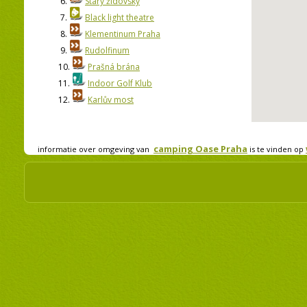
6.
Starý židovský
7.
Black light theatre
8.
Klementinum Praha
9.
Rudolfinum
10.
Prašná brána
11.
Indoor Golf Klub
12.
Karlův most
camping Oase Praha
informatie over omgeving van
is te vinden op