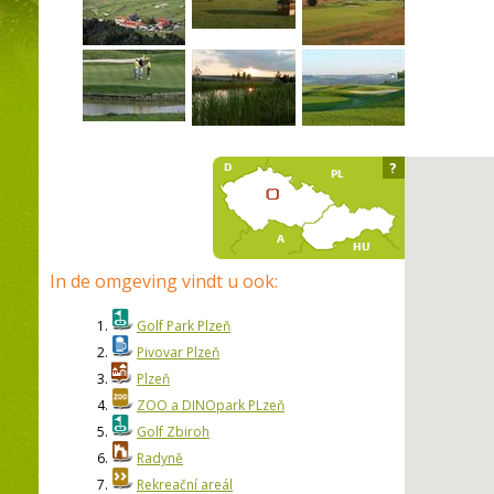
?
In de omgeving vindt u ook:
1.
Golf Park Plzeň
2.
Pivovar Plzeň
3.
Plzeň
4.
ZOO a DINOpark PLzeň
5.
Golf Zbiroh
6.
Radyně
7.
Rekreační areál