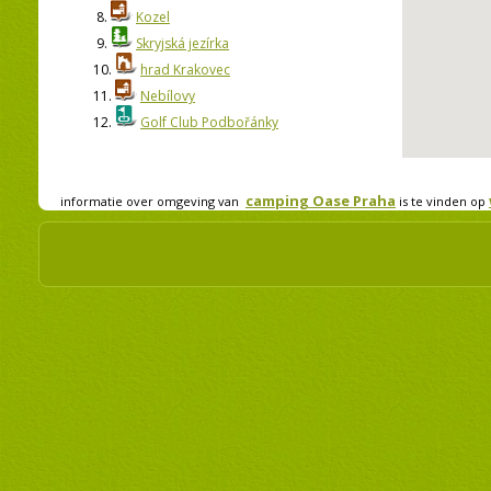
8.
Kozel
9.
Skryjská jezírka
10.
hrad Krakovec
11.
Nebílovy
12.
Golf Club Podbořánky
camping Oase Praha
informatie over omgeving van
is te vinden op