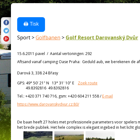
🖨️ Tisk
Sport >
Golfbanen
>
Golf Resort Darovanský Dvůr
15.6.2011 pavel
/
Aantal vertoningen
:
292
Aftsand vanaf
camping Oase Praha:
Geduld aub, we berekenen de afs
Darová 3, 338 24 Břasy
GPS:
49° 50' 21"
N
13° 31' 10"
E
Zoek route
49.8392816 49.8392816
Tel.:
+420 371 740 716, gsm: +420 604 211 558
/
E-mail
https://www.darovanskydvur.cz:80/
De baan heeft 27 holes met professionele parameters voor spelers 
het brede publiek. Het hele complex is elegant ingebed in het licht 