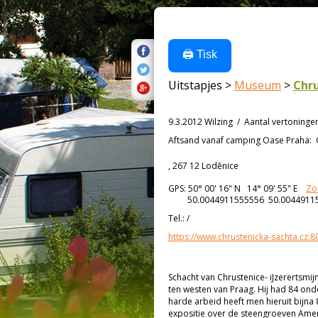
🖨️ Tisk
Uitstapjes >
Museum
>
Chru
9.3.2012 Wilzing
/
Aantal vertoninge
Aftsand vanaf
camping Oase Praha:
, 267 12 Loděnice
GPS:
50° 00' 16"
N
14° 09' 55"
E
Zo
50.0044911555556 50.0044911
Tel.:
/
https://www.chrustenicka-sachta.cz:8
Schacht van Chrustenice- iJzerertsmi
ten westen van Praag. Hij had 84 on
harde arbeid heeft men hieruit bijna 
expositie over de steengroeven Amer