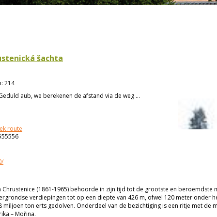
stenická šachta
n
:
214
Geduld aub, we berekenen de afstand via de weg ...
ek route
555556
0/
jn Chrustenice (1861-1965) behoorde in zijn tijd tot de grootste en beroemdste
dergrondse verdiepingen tot op een diepte van 426 m, ofwel 120 meter onder h
8 miljoen ton erts gedolven. Onderdeel van de bezichtiging is een ritje met de mi
ika – Mořina.