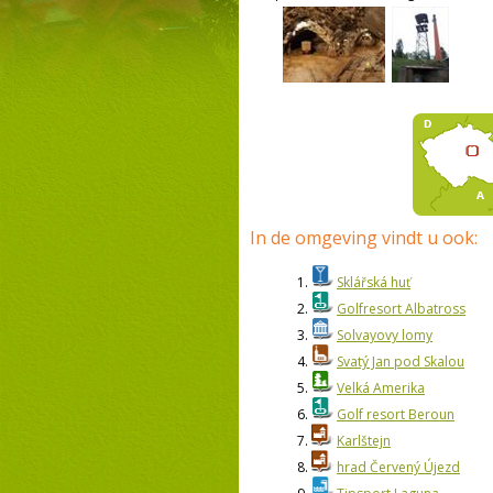
In de omgeving vindt u ook:
1.
Sklářská huť
2.
Golfresort Albatross
3.
Solvayovy lomy
4.
Svatý Jan pod Skalou
5.
Velká Amerika
6.
Golf resort Beroun
7.
Karlštejn
8.
hrad Červený Újezd