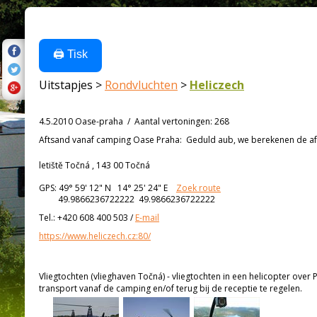
🖨️ Tisk
Uitstapjes >
Rondvluchten
>
Heliczech
4.5.2010 Oase-praha
/
Aantal vertoningen
:
268
Aftsand vanaf
camping Oase Praha:
Geduld aub, we berekenen de afs
letiště Točná , 143 00 Točná
GPS:
49° 59' 12"
N
14° 25' 24"
E
Zoek route
49.9866236722222 49.9866236722222
Tel.:
+420 608 400 503
/
E-mail
https://www.heliczech.cz:80/
Vliegtochten (vlieghaven Točná) - vliegtochten in een helicopter over 
transport vanaf de camping en/of terug bij de receptie te regelen.