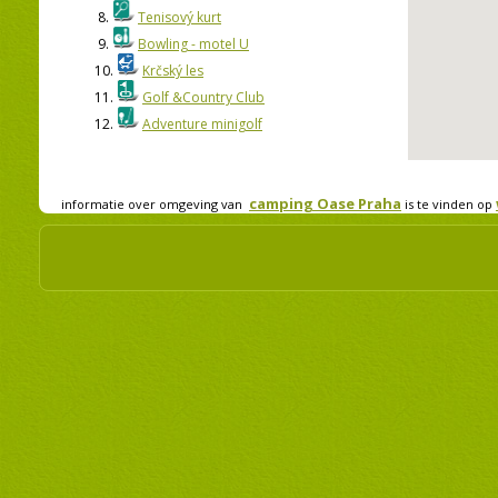
8.
Tenisový kurt
9.
Bowling - motel U
10.
Krčský les
11.
Golf &Country Club
12.
Adventure minigolf
camping Oase Praha
informatie over omgeving van
is te vinden op