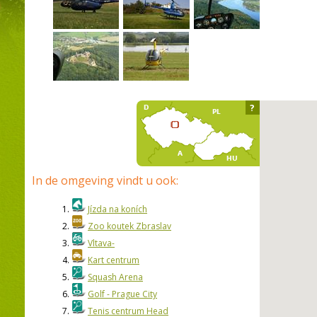
?
In de omgeving vindt u ook:
1.
Jízda na koních
2.
Zoo koutek Zbraslav
3.
Vltava-
4.
Kart centrum
5.
Squash Arena
6.
Golf - Prague City
7.
Tenis centrum Head