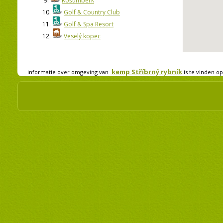
9.
Košumberk
10.
Golf & Country Club
11.
Golf & Spa Resort
12.
Veselý kopec
kemp Stříbrný rybník
informatie over omgeving van
is te vinden op