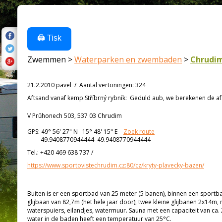
🖨️ Tisk
Zwemmen >
Waterparken en zwembaden
>
Chrudi
21.2.2010 pavel
/
Aantal vertoningen
:
324
Aftsand vanaf
kemp Stříbrný rybník:
Geduld aub, we berekenen de afs
V Průhonech 503, 537 03 Chrudim
GPS:
49° 56' 27"
N
15° 48' 15"
E
Zoek route
49.9408770944444 49.9408770944444
Tel.:
+420 469 638 737
/
https://www.sportovistechrudim.cz:80/cz/kryty-plavecky-bazen/
Buiten is er een sportbad van 25 meter (5 banen), binnen een sportb
glijbaan van 82,7m (het hele jaar door), twee kleine glijbanen 2x14m,
waterspuiers, eilandjes, watermuur. Sauna met een capaciteit van 
water in de baden heeft een temperatuur van 25°C.