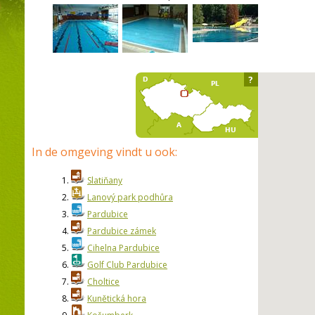
?
In de omgeving vindt u ook:
1.
Slatiňany
2.
Lanový park podhůra
3.
Pardubice
4.
Pardubice zámek
5.
Cihelna Pardubice
6.
Golf Club Pardubice
7.
Choltice
8.
Kunětická hora