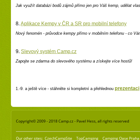
Jak využ
ít databázi bodů zá
jm
ů
přímo jen pro V
áš kemp, udělat vla
8.
Aplikace Kempy v ČR a SR pro mobilní telefony
Nový
f
enomén - průvodce kempy přímo v mobilním telefonu - co V
9.
Slevový systém Camp.cz
Zapojte se
zdarma do slevového systému
a získejte více hostů!
prezentaci
1.-9. a ještě více - stáhněte si kompletní a přehlednou
Copyright© 2009 - 2018 Camp.cz - Pavel Hess, all rights reserved
Our other sites:
CzechCampSite
TopCamping
Camping Oase Praha