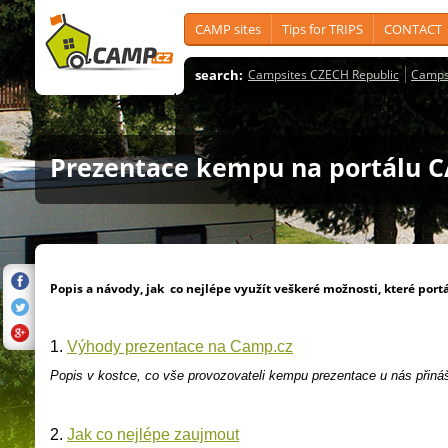
CAMP sites
Tips for TRIPS
CONTACT
search:
Campsites CZECH Republic
Camps
Prezentace kempu na portálu 
Popis a návody, jak co nejlépe využít veškeré možnosti, které por
1.
Výhody prezentace na Camp.cz
Popis v kostce,
co vše provozovateli kempu prezentace u nás přináš
2.
Jak co nejlépe zaujmout