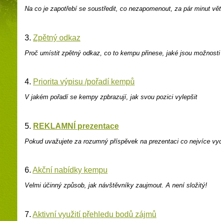
Na co je zapotřebí se soustředit, co nezapomenout, za pár minut vět
3.
Zpětný odkaz
Proč umístit zpětný odka
z, co to kempu přinese, jaké jsou možnosti
4.
Priorita výpisu /pořadí kempů
V jakém pořadí se k
empy zpbrazují
, jak svou pozici vylepšit
5.
REKLAMNÍ prezentace
Pokud
uvažujete
za
rozumný
příspěvek na prezent
aci co nejvíce vy
6.
Akční nabídky kempu
Vel
mi účinný způsob, jak návštěvníky zaujmout.
A není složitý
!
7.
Aktivní využití přehledu bodů zájmů