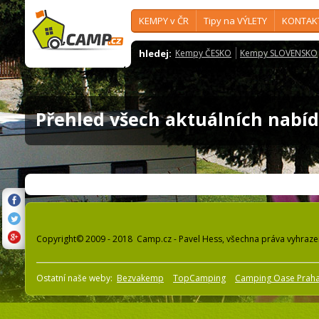
KEMPY v ČR
Tipy na VÝLETY
KONTAK
hledej:
Kempy ČESKO
Kempy SLOVENSKO
Přehled všech aktuálních nabí
Copyright© 2009 - 2018 Camp.cz - Pavel Hess, všechna práva vyhraz
Ostatní naše weby:
Bezvakemp
TopCamping
Camping Oase Prah