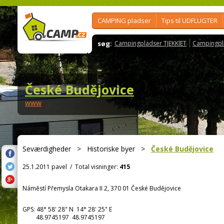
CAMPING pladser
Tips til UDFLUGTER
søg:
Campingpladser TJEKKIET
Campingpl
České Budějovice
www
Seværdigheder
>
Historiske byer
>
České Budějovice
25.1.2011 pavel
/
Total visninger:
415
Náměstí Přemysla Otakara II 2, 370 01 České Budějovice
GPS:
48° 58' 28"
N
14° 28' 25"
E
48.9745197 48.9745197