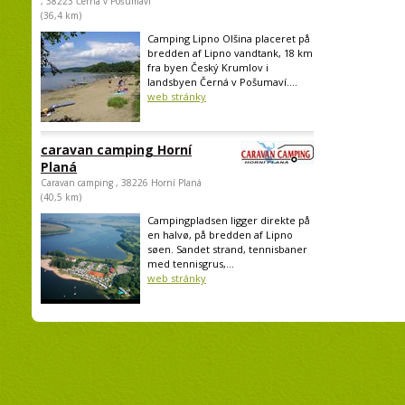
, 38223 Černá v Pošumaví
(36,4 km)
Camping Lipno Olšina placeret på
bredden af Lipno vandtank, 18 km
fra byen Český Krumlov i
landsbyen Černá v Pošumaví....
web stránky
caravan camping Horní
Planá
Caravan camping , 38226 Horní Planá
(40,5 km)
Campingpladsen ligger direkte på
en halvø, på bredden af Lipno
søen. Sandet strand, tennisbaner
med tennisgrus,...
web stránky