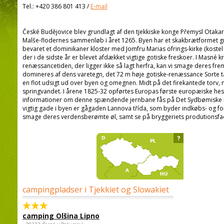
Tel.:
+420 386 801 413
/
E-mail
České Budějovice blev grundlagt af den tjekkiske konge Přemysl Otakar 
Malše-flodernes sammenløb i året 1265. Byen har et skakbrætformet gru
bevaret et dominikaner kloster med Jomfru Marias ofrings-kirke (koste
der i de sidste år er blevet afdækket vigtige gotiske freskoer. I Masné
renæssancetiden, der ligger ikke så lagt herfra, kan vi smage deres f
domineres af dens varetegn, det 72 m høje gotiske-renæssance Sorte t
en flot udsigt ud over byen og omegnen. Midt på det firekantede torv, 
springvandet. I årene 1825-32 opførtes Europas første europæiske he
informationer om denne spændende jernbane fås på Det Sydbømiske M
vigtig gade i byen er gågaden Lannova třída, som byder indkøbs- og fo
smage deres verdensberømte øl, samt se på bryggeriets produtionsfac
?
campingpladser i Tjekkiet og Slowakiet
camping Olšina Lipno