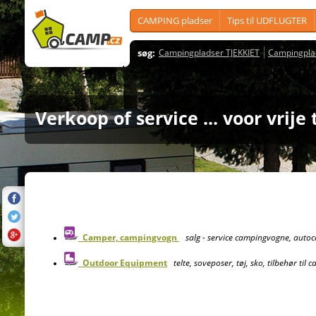
CAMPING pladser
Tips til UDFLUGTER
søg:
Campingpladser TJEKKIET
Campingpla
Verkoop of service ... voor vrije 
Camper, campingvogn
salg - service campingvogne, autoc
Outdoor Equipment
telte, soveposer, tøj, sko, tilbehør til