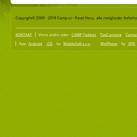
Copyright© 2009 - 2018 Camp.cz - Pavel Hess, alle rettigheder forbeho
KONTAKT
Vores andre sider:
CAMP Tjekkiet
TopCamping
Campi
App:
Android
iOS
by
MobileSoft s.r.o
WinPhone
by
XPIS