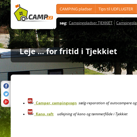
CAMPING pladser
Tips til UDFLUGTER
søg:
Campingpladser TJEKKIET
Campingpla
Leje ... for fritid i Tjekkiet
Camper, campingvogn
sælg-reparation af autocampere og 
Kano, raft
udlejning af kano og tømmerflåde i Tjekkiet