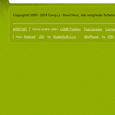
Copyright© 2009 - 2018 Camp.cz - Pavel Hess, alle rettigheder forbeho
KONTAKT
Vores andre sider:
CAMP Tjekkiet
TopCamping
Campi
App:
Android
iOS
by
MobileSoft s.r.o
WinPhone
by
XPIS