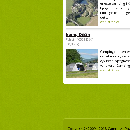
eneste camping i 
bjergene som tilbyd
tilbringe ferien lig
det...
web stránky
kemp Děčín
Polabí , 40502 Děčín
(60,8 km)
Campingpladsen er
rettet mod cyklister
cyklister, bjergbes
vandrere. Campingp
web stránky
Copyright© 2009 - 2018 Camp.cz - Pav