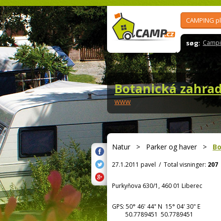
CAMPING p
søg:
Campi
Botanická zahrad
www
Natur
>
Parker og haver
>
Bo
27.1.2011 pavel
/
Total visninger:
207
Purkyňova 630/1, 460 01 Liberec
GPS:
50° 46' 44"
N
15° 04' 30"
E
50.7789451 50.7789451