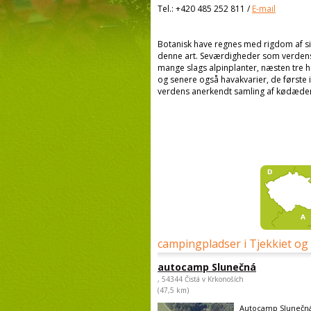
Tel.:
+420 485 252 811
/
E-mail
Botanisk have regnes med rigdom af s
denne art. Seværdigheder som verdens 
mange slags alpinplanter, næsten tre 
og senere også havakvarier, de første i
verdens anerkendt samling af kødæden
campingpladser i Tjekkiet og
autocamp Slunečná
, 54344 Čistá v Krkonoších
(47,5 km)
Autocamp Slunečná