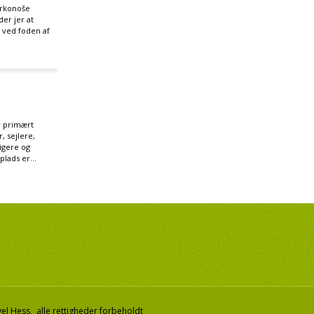
Krkonoše
er jer at
e ved foden af
 primært
, sejlere,
tigere og
lads er...
el Hess, alle rettigheder forbeholdt