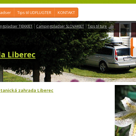
ladser
Tips til UDFLUGTER
KONTAKT
ngpladser TJEKKIET
Campingpladser SLOVAKIET
Tips til ture
a Liberec
tanická zahrada Liberec