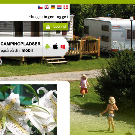
*logget:
ingen logget
Log ind