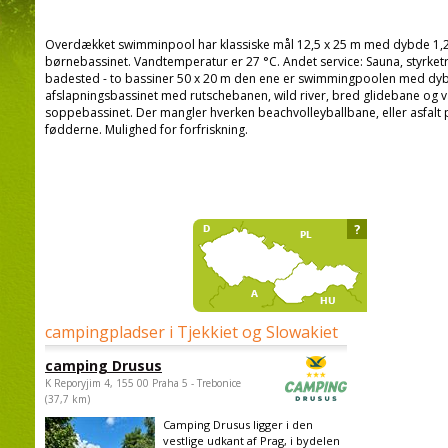
Overdækket swimminpool har klassiske mål 12,5 x 25 m med dybde 1,2 
børnebassinet. Vandtemperatur er 27 °C. Andet service: Sauna, styrk
badested - to bassiner 50 x 20 m den ene er swimmingpoolen med dy
afslapningsbassinet med rutschebanen, wild river, bred glidebane og 
soppebassinet. Der mangler hverken beachvolleyballbane, eller asfalt p
fødderne. Mulighed for forfriskning.
?
campingpladser i Tjekkiet og Slowakiet
camping Drusus
K Reporyjim 4, 155 00 Praha 5 - Trebonice
(37,7 km)
Camping Drusus ligger i den
vestlige udkant af Prag, i bydelen