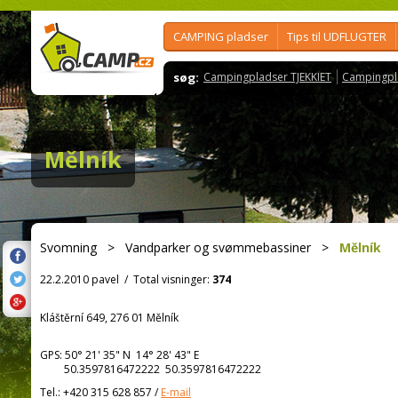
CAMPING pladser
Tips til UDFLUGTER
søg:
Campingpladser TJEKKIET
Campingpl
Mělník
Svomning
>
Vandparker og svømmebassiner
>
Mělník
22.2.2010 pavel
/
Total visninger:
374
Kláštěrní 649, 276 01 Mělník
GPS:
50° 21' 35"
N
14° 28' 43"
E
50.3597816472222 50.3597816472222
Tel.:
+420 315 628 857
/
E-mail