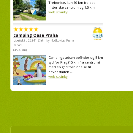
Trebonice, kun 10 km fra det
historiske centrum og 1,5 km...
web stránky
camping Oase Praha
Libeňská , 25241 Zlatníky-Hodkovice, Praha-
západ
(45,4 km)
Campingpladsen befinder sig 5 km
syd for Prag (15 km fra centrum),
med en god forbindelse til
hovedstaden –...
web stránky