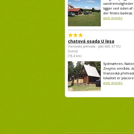
vandremuligheder
ligger ved siden af
der findes badesø, Wi
web stránky
chatová osada U lesa
Vranovská přehrada - pláž 680, 67102
Šumná
(78,4 km)
Sydmæhren, Nation
Znojmo område, 
Vranovská přehrada
lokalitet er placeret
web stránky