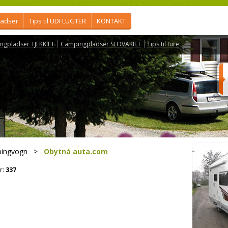
ladser
Tips til UDFLUGTER
KONTAKT
ngpladser TJEKKIET
Campingpladser SLOVAKIET
Tips til ture
pingvogn
>
Obytná auta.com
r:
337