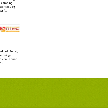
. Camping
 stor skov og
-fi,...
alpark Podyjí,
dæmningen
 – så i denne
...