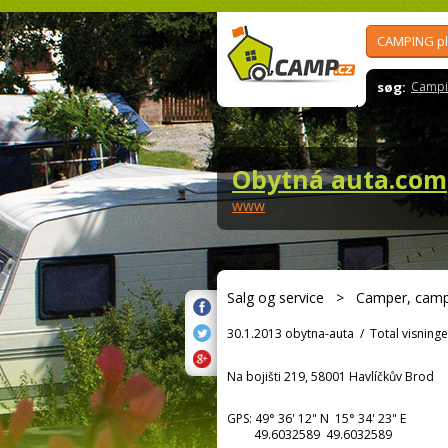
CAMPING p
søg:
Campi
Obytná auta.com
www
Salg og service
>
Camper, cam
30.1.2013 obytna-auta
/
Total visninge
Na bojišti 219, 58001 Havlíčkův Brod
GPS:
49° 36' 12"
N
15° 34' 23"
E
49.6032589 49.6032589