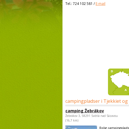
Tel.:
724 102 581
/
E-mail
campingpladser i Tjekkiet og
camping Žebrákov
Žebrákov 3, 58291 Světlá nad Sázavou
(16,7 km)
Rolig campingpla