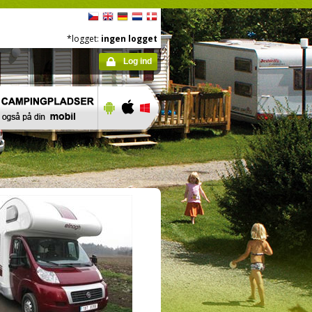
*logget:
ingen logget
Log ind