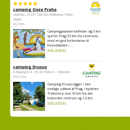
camping Oase Praha
Libeňská , 25241 Zlatníky-Hodkovice, Praha-
západ
(2,2 km)
Campingpladsen befinder sig 5 km
syd for Prag (15 km fra centrum),
med en god forbindelse til
hovedstaden –...
web stránky
camping Drusus
K Reporyjim 4, 155 00 Praha 5 - Trebonice
(16,5 km)
Camping Drusus ligger i den
vestlige udkant af Prag, i bydelen
Trebonice, kun 10 km fra det
historiske centrum og 1,5 km...
web stránky