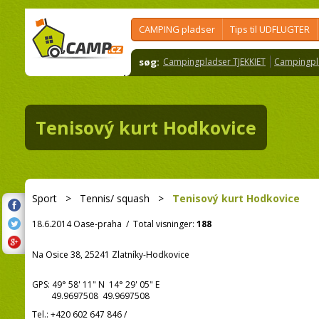
CAMPING pladser
Tips til UDFLUGTER
søg:
Campingpladser TJEKKIET
Campingpl
Tenisový kurt Hodkovice
Sport
>
Tennis/ squash
>
Tenisový kurt Hodkovice
18.6.2014 Oase-praha
/
Total visninger:
188
Na Osice 38, 25241 Zlatníky-Hodkovice
GPS:
49° 58' 11"
N
14° 29' 05"
E
49.9697508 49.9697508
Tel.:
+420 602 647 846
/