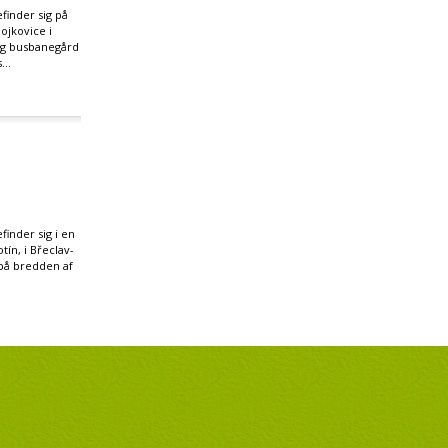
inder sig på
ojkovice i
og busbanegård
...
inder sig i en
otín, i Břeclav-
på bredden af