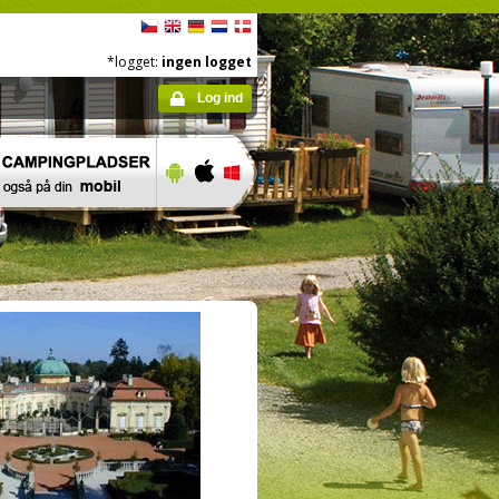
*logget:
ingen logget
Log ind