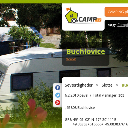
CAMPING p
søg:
Campi
Buchlovice
www
Seværdigheder
>
Slotte
>
Bu
6.2.2010 pavel
/
Total visninger:
305
, 67808 Buchlovice
GPS:
49° 05' 02"
N
17° 20' 11"
E
49.0838376166667 49.083837616