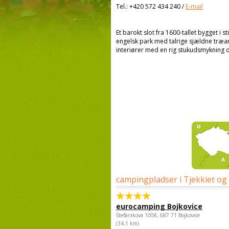
Tel.:
+420 572 434 240
/
E-mail
Et barokt slot fra 1600-tallet bygget i s
engelsk park med talrige sjældne træar
interiører med en rig stukudsmykning o
campingpladser i Tjekkiet og
eurocamping Bojkovice
Štefánikova 1008, 687 71 Bojkovice
(34,1 km)