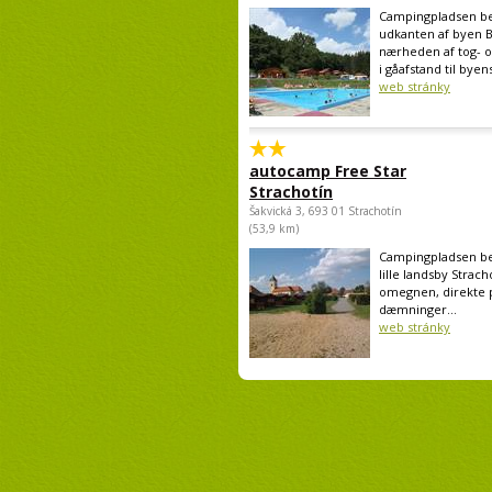
Campingpladsen bef
udkanten af byen B
nærheden af tog- 
i gåafstand til byens
web stránky
autocamp Free Star
Strachotín
Šakvická 3, 693 01 Strachotín
(53,9 km)
Campingpladsen bef
lille landsby Strach
omegnen, direkte 
dæmninger...
web stránky