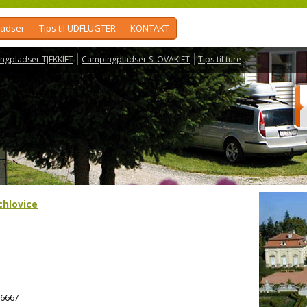
ladser
Tips til UDFLUGTER
KONTAKT
ngpladser TJEKKIET
Campingpladser SLOVAKIET
Tips til ture
chlovice
6667