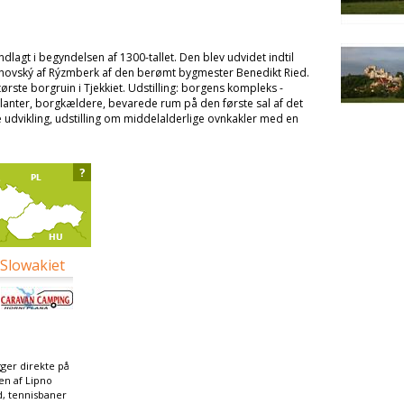
ndlagt i begyndelsen af 1300-tallet. Den blev udvidet indtil
vihovský af Rýzmberk af den berømt bygmester Benedikt Ried.
tørste borgruin i Tjekkiet. Udstilling: borgens kompleks -
lanter, borgkældere, bevarede rum på den første sal af det
 udvikling, udstilling om middelalderlige ovnkakler med en
?
 Slowakiet
ger direkte på
en af Lipno
d, tennisbaner