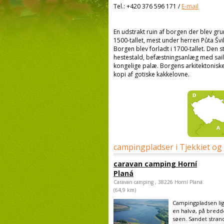
Tel.:
+420 376 596 171
/
E-mail
En udstrakt ruin af borgen der blev gru
1500-tallet, mest under herren Půta Š
Borgen blev forladt i 1700-tallet. Den s
hestestald, befæstningsanlæg med sail
kongelige palæ. Borgens arkitektoniske
kopi af gotiske kakkelovne.
campingpladser i Tjekkiet og
caravan camping Horní
Planá
Caravan camping , 38226 Horní Planá
(64,9 km)
Campingpladsen lig
en halvø, på bredd
søen. Sandet stran