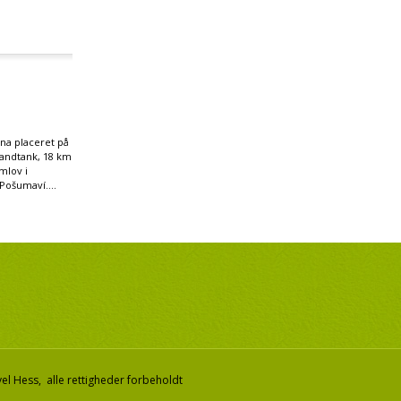
na placeret på
andtank, 18 km
mlov i
Pošumaví....
el Hess, alle rettigheder forbeholdt