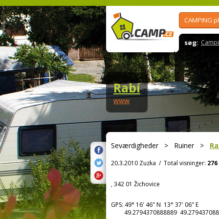
CAMPING p
søg:
Campi
Rabí
www
Seværdigheder
>
Ruiner
>
Ra
20.3.2010 Zuzka
/
Total visninger:
276
, 342 01 Žichovice
GPS:
49° 16' 46"
N
13° 37' 06"
E
49.2794370888889 49.279437088