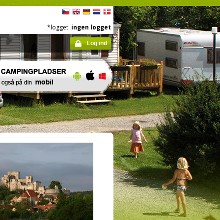
*logget:
ingen logget
Log ind