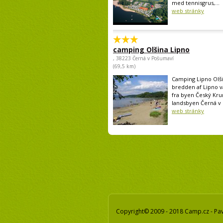
med tennisgrus,...
web stránky
camping Olšina Lipno
, 38223 Černá v Pošumaví
(69,5 km)
Camping Lipno Olši
bredden af Lipno v
fra byen Český Kru
landsbyen Černá v 
web stránky
Copyright© 2009 - 2018 Camp.cz - Pav