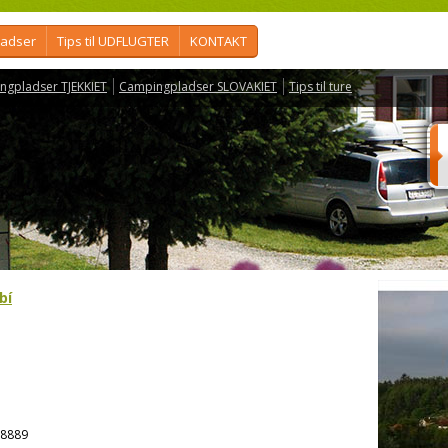
ladser
Tips til UDFLUGTER
KONTAKT
ngpladser TJEKKIET
Campingpladser SLOVAKIET
Tips til ture
bí
8889