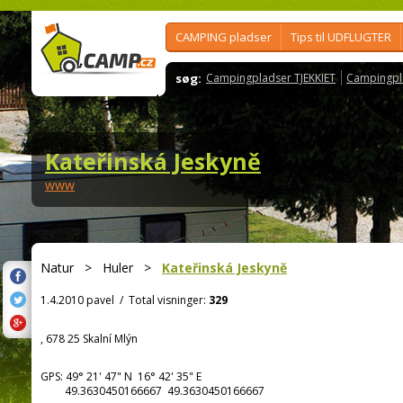
CAMPING pladser
Tips til UDFLUGTER
søg:
Campingpladser TJEKKIET
Campingpl
Kateřinská Jeskyně
www
Natur
>
Huler
>
Kateřinská Jeskyně
1.4.2010 pavel
/
Total visninger:
329
, 678 25 Skalní Mlýn
GPS:
49° 21' 47"
N
16° 42' 35"
E
49.3630450166667 49.3630450166667