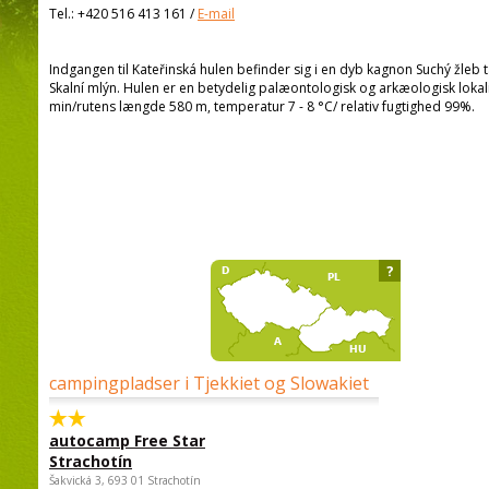
Tel.:
+420 516 413 161
/
E-mail
Indgangen til Kateřinská hulen befinder sig i en dyb kagnon Suchý žleb
Skalní mlýn. Hulen er en betydelig palæontologisk og arkæologisk lokali
min/rutens længde 580 m, temperatur 7 - 8 °C/ relativ fugtighed 99%.
?
campingpladser i Tjekkiet og Slowakiet
autocamp Free Star
Strachotín
Šakvická 3, 693 01 Strachotín