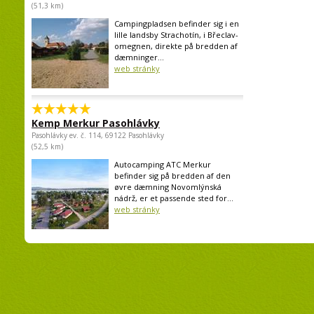
(51,3 km)
Campingpladsen befinder sig i en
lille landsby Strachotín, i Břeclav-
omegnen, direkte på bredden af
dæmninger...
web stránky
Kemp Merkur Pasohlávky
Pasohlávky ev. č. 114, 69122 Pasohlávky
(52,5 km)
Autocamping ATC Merkur
befinder sig på bredden af den
øvre dæmning Novomlýnská
nádrž, er et passende sted for...
web stránky