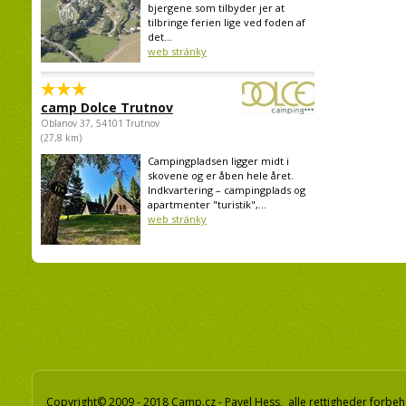
bjergene som tilbyder jer at
tilbringe ferien lige ved foden af
det...
web stránky
camp Dolce Trutnov
Oblanov 37, 54101 Trutnov
(27,8 km)
Campingpladsen ligger midt i
skovene og er åben hele året.
Indkvartering – campingplads og
apartmenter "turistik",...
web stránky
Copyright© 2009 - 2018 Camp.cz - Pavel Hess, alle rettigheder forbeh