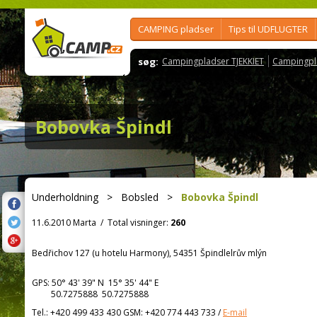
CAMPING pladser
Tips til UDFLUGTER
søg:
Campingpladser TJEKKIET
Campingpl
Bobovka Špindl
Underholdning
>
Bobsled
>
Bobovka Špindl
11.6.2010 Marta
/
Total visninger:
260
Bedřichov 127 (u hotelu Harmony), 54351 Špindlelrův mlýn
GPS:
50° 43' 39"
N
15° 35' 44"
E
50.7275888 50.7275888
Tel.:
+420 499 433 430 GSM: +420 774 443 733
/
E-mail