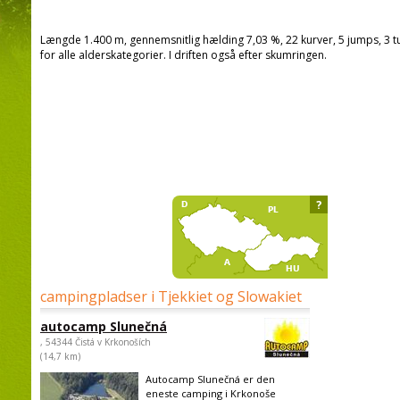
Længde 1.400 m, gennemsnitlig hælding 7,03 %, 22 kurver, 5 jumps, 3 
for alle alderskategorier. I driften også efter skumringen.
?
campingpladser i Tjekkiet og Slowakiet
autocamp Slunečná
, 54344 Čistá v Krkonoších
(14,7 km)
Autocamp Slunečná er den
eneste camping i Krkonoše