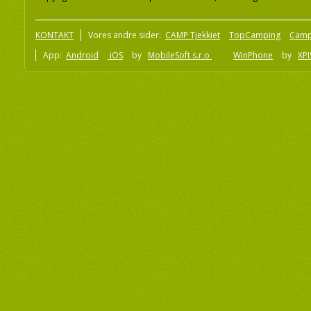
KONTAKT
Vores andre sider:
CAMP Tjekkiet
TopCamping
Camp
App:
Android
iOS
by
MobileSoft s.r.o
WinPhone
by
XPI