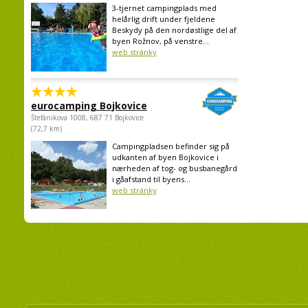
3-tjernet campingplads med
helårlig drift under fjeldene
Beskydy på den nordøstlige del af
byen Rožnov, på venstre...
web stránky
eurocamping Bojkovice
Štefánikova 1008, 687 71 Bojkovice
(72,7 km)
Campingpladsen befinder sig på
udkanten af byen Bojkovice i
nærheden af tog- og busbanegård
i gåafstand til byens...
web stránky