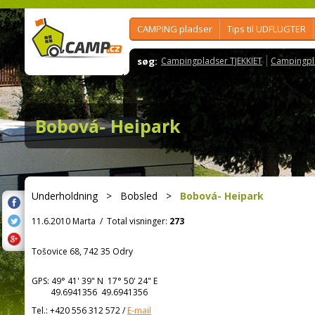
CAMPING pladser
Tips til UDFLUGTER
søg:
Campingpladser TJEKKIET
Campingpl
Bobová- Heipark
Underholdning
>
Bobsled
>
Bobová- Heipark
11.6.2010 Marta
/
Total visninger:
273
Tošovice 68, 742 35 Odry
GPS:
49° 41' 39"
N
17° 50' 24"
E
49.6941356 49.6941356
Tel.:
+420 556 312 572
/
E-mail