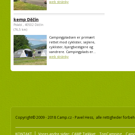
web stránky
kemp Děčín
Polabí , 40502 Děčín
(76,5 km)
Campingpladsen er primært
rettet mod cyklister, sejlere,
cyklister, bjergbestigere og
vandrere. Campingplads er...
web stránky
Copyright© 2009 - 2018 Camp.cz - Pavel Hess, alle rettigheder forbeh
KONTAKT
Vores andre sider:
CAMP Tjekkiet
TopCamping
Camp