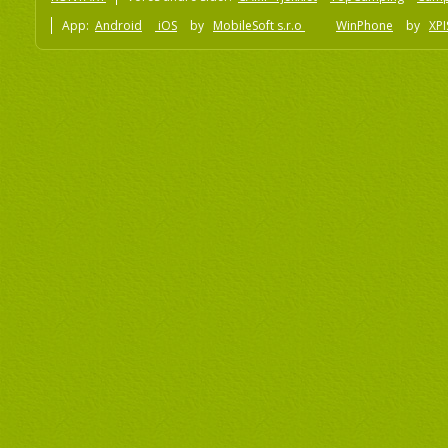
App:
Android
iOS
by
MobileSoft s.r.o
WinPhone
by
XPI