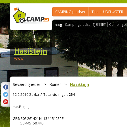
CAMPING pladser
Tips til UDFLUGTER
søg:
Campingpladser TJEKKIET
Campingpl
Hasištejn
www
Seværdigheder
>
Ruiner
>
Hasištejn
12.2.2010 Zuzka
/
Total visninger:
254
Hasištejn ,
GPS:
50° 26' 42"
N
13° 15' 25"
E
50.445 50.445