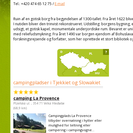
Tel.:
+420 474 65 12 75
/
E-mail
Ruin af en gotisk borg fra begyndelsen af 1300-tallet. Fra året 1622 b
I nutiden bliver den trinvist rekonstrueret. Udstilling: borgens bygning,
udsigt, et gotisk kapel, monumentale underjordiske rum. Bevaret er un
med reliefudsmykning. Fra året 1490 var borgen ejendom af Bohuslava 
forskningsrejsende og forfatter, som her oprettede et stort bibliotek 
?
campingpladser i Tjekkiet og Slowakiet
camping La Provence
Plzeňská ul. , 354 71 Velká Hleďsebe
(68,9 km)
Campingplads La Provence
tilbyder overnatning i hytter eller
mulighed for teltning eller
campering i campingvogne...