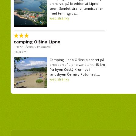
en halvø, på bredden af Lipno
søen. Sandet strand, tennisbaner
med tennisgrus,...
web stránky
camping Olšina Lipno
, 38223 Černá v Pošumaví
(50,8 km)
Camping Lipno Olšina placeret på
bredden af Lipno vandtank, 18 km
fra byen Český Krumlov i
landsbyen Černá v Pošumaví....
web stránky