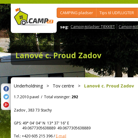
CAMPING pladser
Tips til UDFLUGTER
søg:
Campingpladser TJEKKIET
Campingpl
Lanové c. Proud Zadov
Underholdning
>
Tov centre
>
Lanové c. Proud Zadov
1.7.2010 pavel
/
Total visninger:
292
Zadov , 383 73 Stachy
GPS:
49° 04' 04"
N
13° 37' 16"
E
49.0677305638889 49.0677305638889
Tel.:
+420 605 215 396
/
E-mail