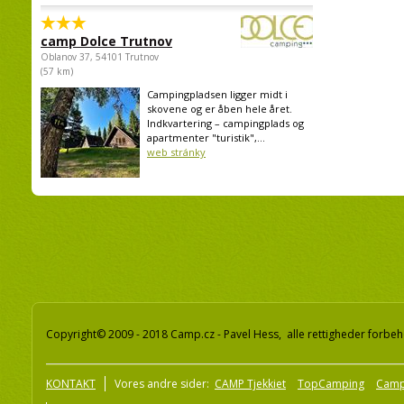
camp Dolce Trutnov
Oblanov 37, 54101 Trutnov
(57 km)
Campingpladsen ligger midt i
skovene og er åben hele året.
Indkvartering – campingplads og
apartmenter "turistik",...
web stránky
Copyright© 2009 - 2018 Camp.cz - Pavel Hess, alle rettigheder forbeh
KONTAKT
Vores andre sider:
CAMP Tjekkiet
TopCamping
Camp