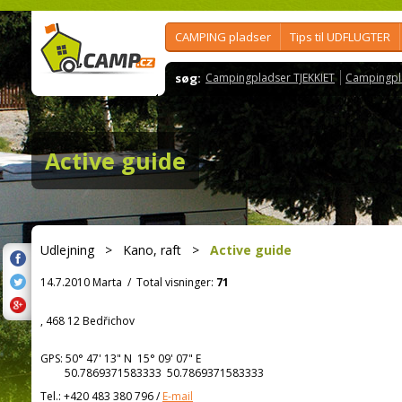
CAMPING pladser
Tips til UDFLUGTER
søg:
Campingpladser TJEKKIET
Campingpl
Active guide
Udlejning
>
Kano, raft
>
Active guide
14.7.2010 Marta
/
Total visninger:
71
, 468 12 Bedřichov
GPS:
50° 47' 13"
N
15° 09' 07"
E
50.7869371583333 50.7869371583333
Tel.:
+420 483 380 796
/
E-mail