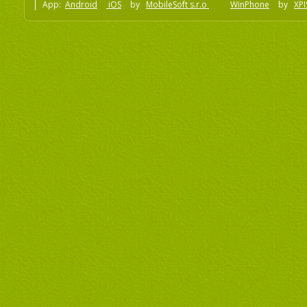
App:
Android
iOS
by
MobileSoft s.r.o
WinPhone
by
XPI