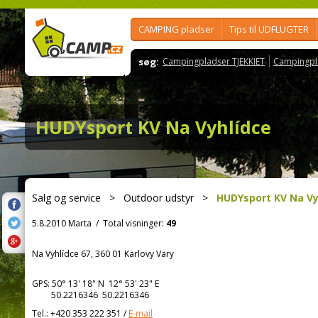
CAMPING pladser
Tips til UDFLUGTER
søg:
Campingpladser TJEKKIET
Campingpl
HUDYsport KV Na Vyhlídce
Salg og service
>
Outdoor udstyr
>
HUDYsport KV Na Vy
5.8.2010 Marta
/
Total visninger:
49
Na Vyhlídce 67, 360 01 Karlovy Vary
GPS:
50° 13' 18"
N
12° 53' 23"
E
50.2216346 50.2216346
Tel.:
+420 353 222 351
/
E-mail