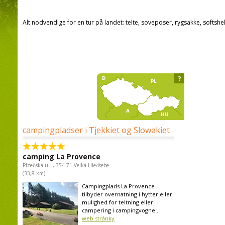
Alt nodvendige for en tur på landet: telte, soveposer, rygsakke, softshel
?
campingpladser i Tjekkiet og Slowakiet
camping La Provence
Plzeňská ul. , 354 71 Velká Hleďsebe
(33,8 km)
Campingplads La Provence
tilbyder overnatning i hytter eller
mulighed for teltning eller
campering i campingvogne...
web stránky