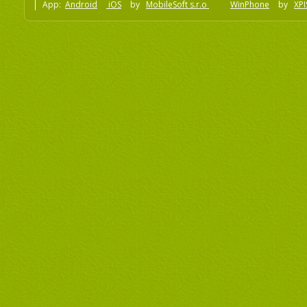
App:
Android
iOS
by
MobileSoft s.r.o
WinPhone
by
XPI