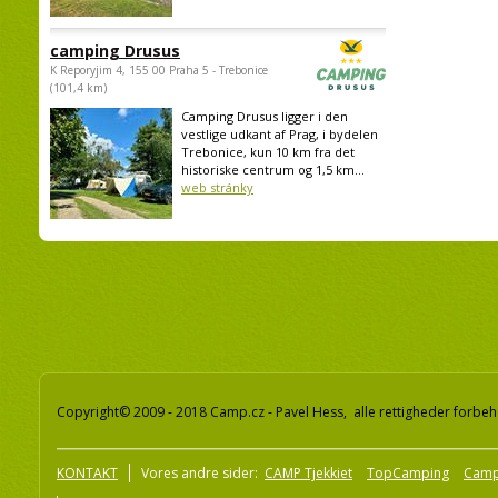
camping Drusus
K Reporyjim 4, 155 00 Praha 5 - Trebonice
(101,4 km)
Camping Drusus ligger i den
vestlige udkant af Prag, i bydelen
Trebonice, kun 10 km fra det
historiske centrum og 1,5 km...
web stránky
Copyright© 2009 - 2018 Camp.cz - Pavel Hess, alle rettigheder forbeh
KONTAKT
Vores andre sider:
CAMP Tjekkiet
TopCamping
Camp