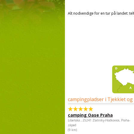
Alt nodvendige for en tur på landet: tel
campingpladser i Tjekkiet og
camping Oase Praha
Libeňská , 25241 Zlatníky-Hodkovice, Praha-
západ
(9 km)