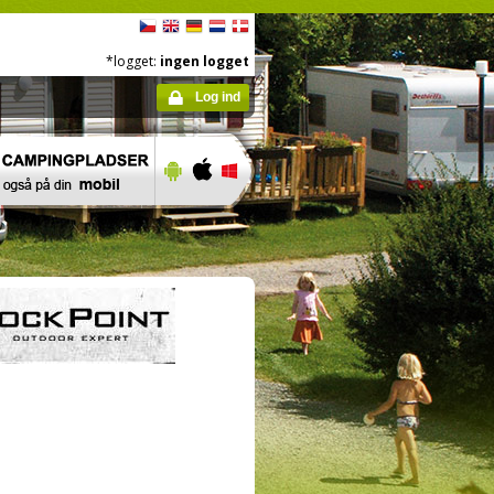
*logget:
ingen logget
Log ind