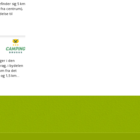
finder sig 5 km
 fra centrum),
else til
ger i den
Prag, i bydelen
km fra det
og 1,5 km...