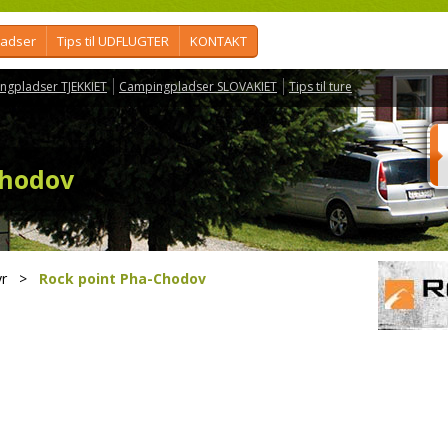
ladser
Tips til UDFLUGTER
KONTAKT
ngpladser TJEKKIET
Campingpladser SLOVAKIET
Tips til ture
Chodov
r
>
Rock point Pha-Chodov