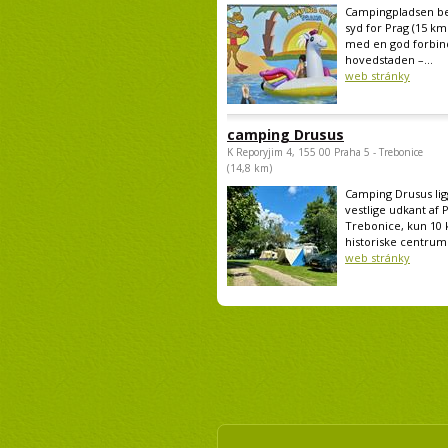
Campingpladsen be
syd for Prag (15 km
med en god forbind
hovedstaden –...
web stránky
camping Drusus
K Reporyjim 4, 155 00 Praha 5 - Trebonice
(14,8 km)
Camping Drusus lig
vestlige udkant af 
Trebonice, kun 10 
historiske centrum 
web stránky