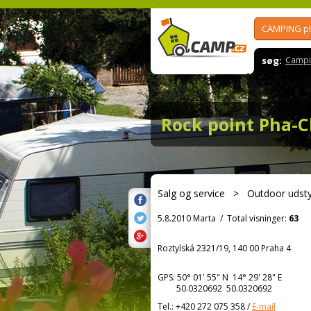
CAMPING p
søg:
Campi
Rock point Pha-
Salg og service
>
Outdoor udsty
5.8.2010 Marta
/
Total visninger:
63
Roztylská 2321/19, 140 00 Praha 4
GPS:
50° 01' 55"
N
14° 29' 28"
E
50.0320692 50.0320692
Tel.:
+420 272 075 358
/
E-mail