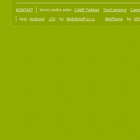
KONTAKT
Vores andre sider:
CAMP Tjekkiet
TopCamping
Camp
App:
Android
iOS
by
MobileSoft s.r.o
WinPhone
by
XPI