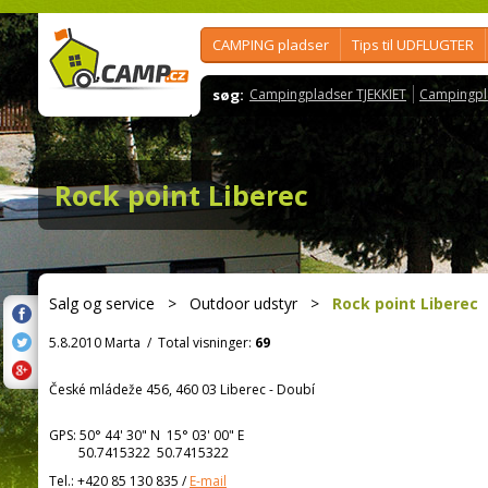
CAMPING pladser
Tips til UDFLUGTER
søg:
Campingpladser TJEKKIET
Campingpl
Rock point Liberec
Salg og service
>
Outdoor udstyr
>
Rock point Liberec
5.8.2010 Marta
/
Total visninger:
69
České mládeže 456, 460 03 Liberec - Doubí
GPS:
50° 44' 30"
N
15° 03' 00"
E
50.7415322 50.7415322
Tel.:
+420 85 130 835
/
E-mail