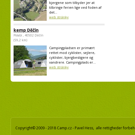
bjergene som tilbyder jer at
tilbringe ferien lige ved foden af
det...
web stránky
kemp Děčín
Polabí , 40502 Děčín
(59,2 km)
Campingpladsen er primært
rettet mod cyklister, sejlere,
cyklister, bjergbestigere og
vandrere. Campingplads er...
web stránky
Copyright© 2009 - 2018 Camp.cz - Pavel Hess, alle rettigheder forbeh