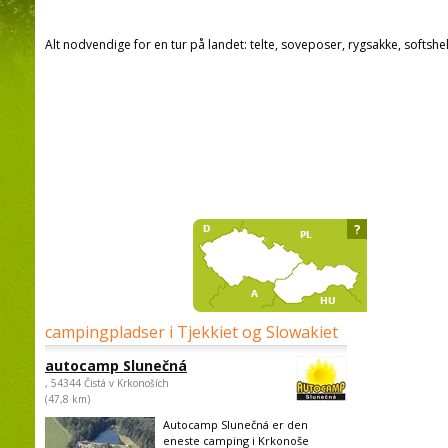
Alt nodvendige for en tur på landet: telte, soveposer, rygsakke, softshel
?
campingpladser i Tjekkiet og Slowakiet
autocamp Slunečná
, 54344 Čistá v Krkonoších
(47,8 km)
Autocamp Slunečná er den
eneste camping i Krkonoše