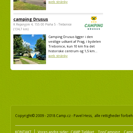
web stránky
camping Drusus
K Reporyjim 4, 155 00 Praha 5 - Trebonice
(134,7 km)
Camping Drusus ligger i den
vestlige udkant af Prag, i bydelen
Trebonice, kun 10 km fra det
historiske centrum og 1,5 km...
web stránky
Copyright© 2009 - 2018 Camp.cz - Pavel Hess, alle rettigheder forbeh
KONTAKT
Vores andre sider:
CAMP Tjekkiet
TopCamping
Camp