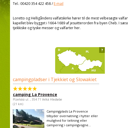
Tel.:
00420 354 422 458
/
E-mail
Loretto og Helligåndens valfatskirke hører til de mest velbesøgte valfart
kapellet blev bygget i 1664-1689 af jesuitterorden fra byen Cheb. I s
tjekkiske og tyske messer og valfarter her.
?
campingpladser i Tjekkiet og Slowakiet
camping La Provence
Plzeňská ul. , 354 71 Velká Hleďsebe
(21 km)
Campingplads La Provence
tilbyder overnatning i hytter eller
mulighed for teltning eller
campering i campingvogne...