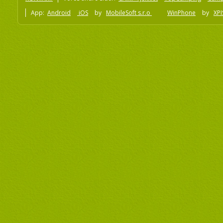
App:
Android
iOS
by
MobileSoft s.r.o
WinPhone
by
XPI