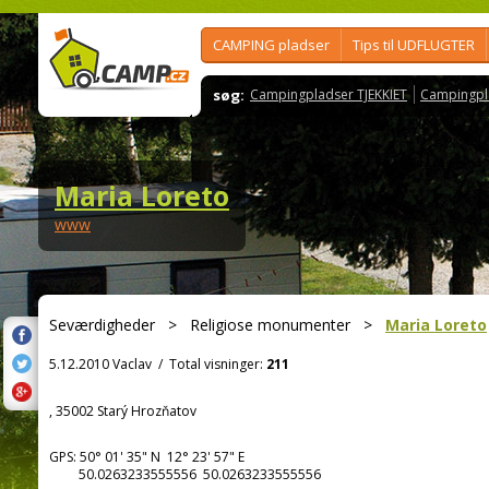
CAMPING pladser
Tips til UDFLUGTER
søg:
Campingpladser TJEKKIET
Campingpl
Maria Loreto
www
Seværdigheder
>
Religiose monumenter
>
Maria Loreto
5.12.2010 Vaclav
/
Total visninger:
211
, 35002 Starý Hrozňatov
GPS:
50° 01' 35"
N
12° 23' 57"
E
50.0263233555556 50.0263233555556