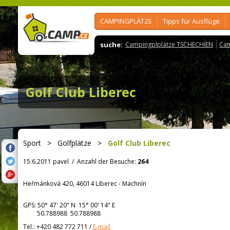
CAMPINGPLÄTZE
Tipps für Ausflüge
suche:
Campingplplätze TSCHECHIEN
Cam
Golf Club Liberec
Sport
>
Golfplätze
>
Golf Club Liberec
15.6.2011 pavel
/
Anzahl der Besuche:
264
Heřmánková 420, 46014 Liberec - Machnín
GPS:
50° 47' 20"
N
15° 00' 14"
E
50.788988 50.788988
Tel.:
+420 482 772 711
/
E-mail