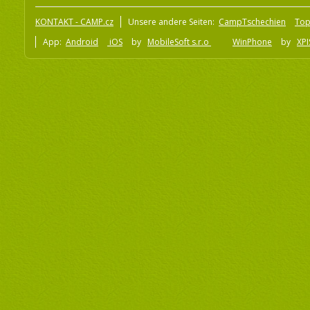
KONTAKT - CAMP.cz
Unsere andere Seiten:
CampTschechien
To
App:
Android
iOS
by
MobileSoft s.r.o
WinPhone
by
XPI