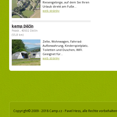
Riesengebirge, auf dem Sie Ihren
Urlaub direkt am Fuße...
web stránky
kemp Děčín
Polabí , 40502 Děčín
(55,8 km)
Zelte, Wohnwagen, Fahrrad-
Aufbewahrung, Kinderspielplatz,
Toiletten und Duschen, WIFI.
Geeignet für...
web stránky
Copyright© 2009 - 2018 Camp.cz - Pavel Hess, alle Rechte vorbehalten