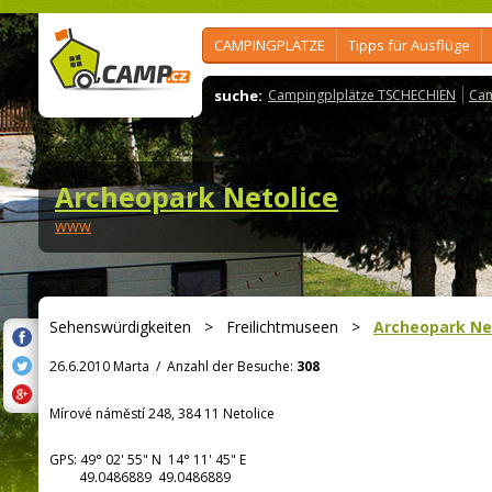
CAMPINGPLÄTZE
Tipps für Ausflüge
suche:
Campingplplätze TSCHECHIEN
Cam
Archeopark Netolice
www
Sehenswürdigkeiten
>
Freilichtmuseen
>
Archeopark Ne
26.6.2010 Marta
/
Anzahl der Besuche:
308
Mírové náměstí 248, 384 11 Netolice
GPS:
49° 02' 55"
N
14° 11' 45"
E
49.0486889 49.0486889