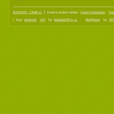
KONTAKT - CAMP.cz
Unsere andere Seiten:
CampTschechien
To
App:
Android
iOS
by
MobileSoft s.r.o
WinPhone
by
XPI