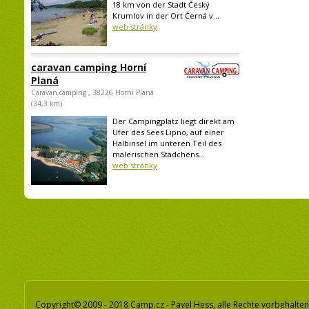
18 km von der Stadt Český
Krumlov in der Ort Černá v...
web stránky
caravan camping Horní
Planá
Caravan camping , 38226 Horní Planá
(34,3 km)
Der Campingplatz liegt direkt am
Ufer des Sees Lipno, auf einer
Halbinsel im unteren Teil des
malerischen Städchens...
web stránky
Copyright© 2009 - 2018 Camp.cz - Pavel Hess, alle Rechte vorbehalten