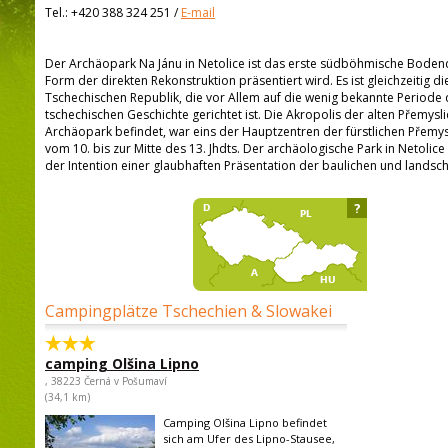
Tel.:
+420 388 324 251
/
E-mail
Der Archäopark Na Jánu in Netolice ist das erste südböhmische Bode
Form der direkten Rekonstruktion präsentiert wird. Es ist gleichzeitig die
Tschechischen Republik, die vor Allem auf die wenig bekannte Periode d
tschechischen Geschichte gerichtet ist. Die Akropolis der alten Přemysl
Archäopark befindet, war eins der Hauptzentren der fürstlichen Pře
vom 10. bis zur Mitte des 13. Jhdts. Der archäologische Park in Netolic
der Intention einer glaubhaften Präsentation der baulichen und landschaf
?
Campingplätze Tschechien & Slowakei
camping Olšina Lipno
, 38223 Černá v Pošumaví
(34,1 km)
Camping Olšina Lipno befindet
sich am Ufer des Lipno-Stausee,