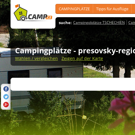
CAMPINGPLÄTZE
Tipps für Ausflüge
suche:
Campingplplätze TSCHECHIEN
Cam
Campingplätze
- presovsky-regi
Wählen / vergleichen
Zeigen auf der Karte