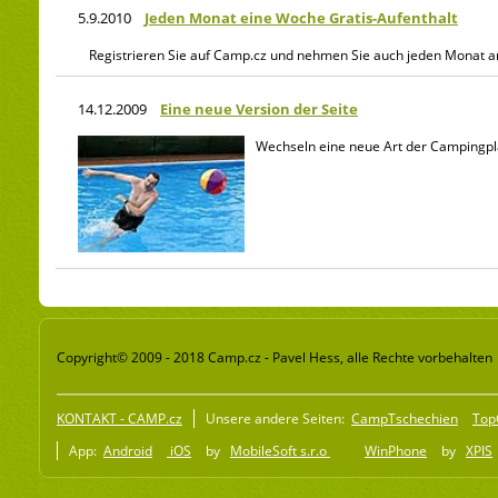
5.9.2010
Jeden Monat eine Woche Gratis-Aufenthalt
Registrieren Sie auf Camp.cz und nehmen Sie auch jeden Monat a
14.12.2009
Eine neue Version der Seite
Wechseln eine neue Art der Campingpla
Copyright© 2009 - 2018 Camp.cz - Pavel Hess, alle Rechte vorbehalten
KONTAKT - CAMP.cz
Unsere andere Seiten:
CampTschechien
Top
App:
Android
iOS
by
MobileSoft s.r.o
WinPhone
by
XPIS