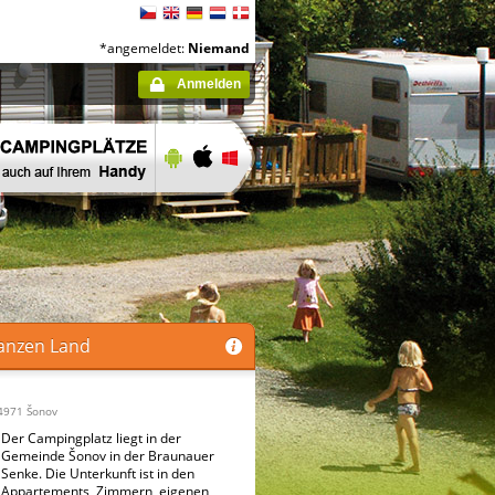
*angemeldet:
Niemand
Anmelden
anzen Land
4971 Šonov
Der Campingplatz liegt in der
Gemeinde Šonov in der Braunauer
Senke. Die Unterkunft ist in den
Appartements, Zimmern, eigenen