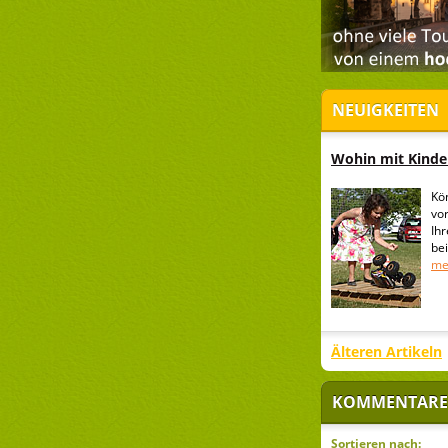
NEUIGKEITEN
Wohin mit Kinder
Kö
vo
Ih
be
me
Älteren Artikeln
KOMMENTARE
Sortieren nach: