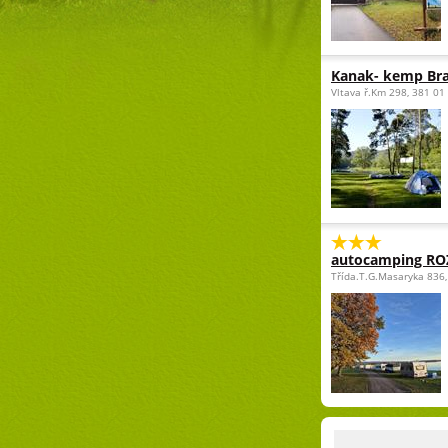
Kanak- kemp Br
Vltava ř.Km 298, 381 01
autocamping R
Třída.T.G.Masaryka 836,