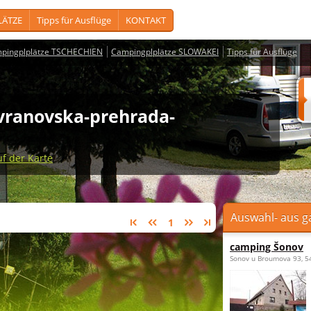
LÄTZE
Tipps für Ausflüge
KONTAKT
pingplplätze TSCHECHIEN
Campingplplätze SLOWAKEI
Tipps für Ausflüge
 vranovska-prehrada-
uf der Karte
Auswahl- aus g
1
camping Šonov
Sonov u Broumova 93, 5