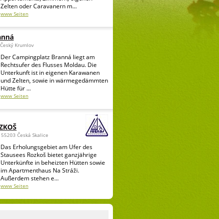
Zelten oder Caravanern m...
www Seiten
anná
 Český Krumlov
Der Campingplatz Branná liegt am
Rechtsufer des Flusses Moldau. Die
Unterkunft ist in eigenen Karawanen
und Zelten, sowie in wärmegedämmten
Hütte für ...
www Seiten
OZKOŠ
 55203 Česká Skalice
Das Erholungsgebiet am Ufer des
Stausees Rozkoš bietet ganzjährige
Unterkünfte in beheizten Hütten sowie
im Apartmenthaus Na Stráži.
Außerdem stehen e...
www Seiten