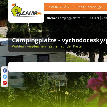
CAMPINGPLÄTZE
Tipps für Ausflüge
suche:
Campingplplätze TSCHECHIEN
Cam
Campingplätze
- vychodocesky/
Wählen / vergleichen
Zeigen auf der Karte