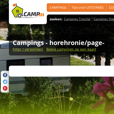
CAMPINGS
Tips voor UITSTAPJES
CO
zoeken:
Campings Tsjechië
Campings Slo
Campings
- horehronie/page-
Filter / vergelijken
Bekijk campings op een kaart