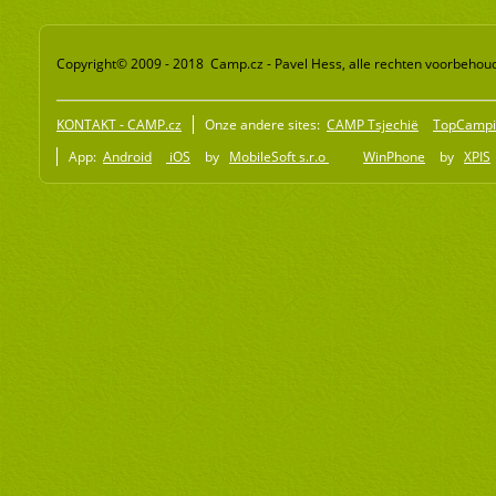
Copyright© 2009 - 2018 Camp.cz - Pavel Hess, alle rechten voorbehou
KONTAKT - CAMP.cz
Onze andere sites:
CAMP Tsjechië
TopCampi
App:
Android
iOS
by
MobileSoft s.r.o
WinPhone
by
XPIS