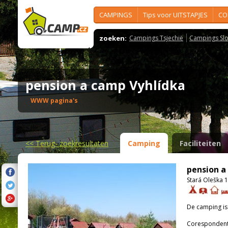
CAMPINGS
Tips voor UITSTAPJES
CO
zoeken:
Campings Tsjechië
Campings Slo
pension a camp Vyhlídka
WWW pagina's
<<
Terug- zoekresultaten
Camping
Faciliteiten
pension a
Stará Oleška 1
De camping i
Corespondenti