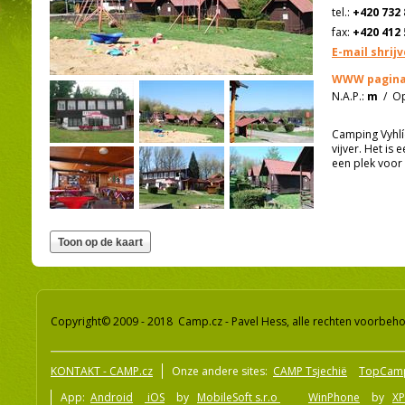
tel.:
+420 732 
fax:
+420 412 
E-mail shrij
WWW pagina
N.A.P.:
m
/
Op
Camping Vyhlíd
vijver. Het is
een plek voor
Copyright© 2009 - 2018 Camp.cz - Pavel Hess, alle rechten voorbeh
KONTAKT - CAMP.cz
Onze andere sites:
CAMP Tsjechië
TopCam
App:
Android
iOS
by
MobileSoft s.r.o
WinPhone
by
XP