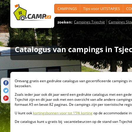
CAMPINGS
Tips voor UITSTAPJES
CO
zoeken:
Campings Tsjechië
Campings Slo
Catalogus van campings in Tsje
Ontvang gratis een gedrukte catalogus van gecertificeerde campings in T
bezoeken.
Zoals ieder jaar ook dit jaar werd een gedrukte catalogus met een gede
Tsjechië zijn en dit jaar ook met een overzicht van alle andere campings
formaat A5 en bevat 82 paginas. De campings zijn per toeristische reg
U kunt ook
kortingsbonnen voor tot 15% korting
op de accommodatie in 
De catalogus kunt u gratis bij vacantiebeurzen op de stand van Tsjechi