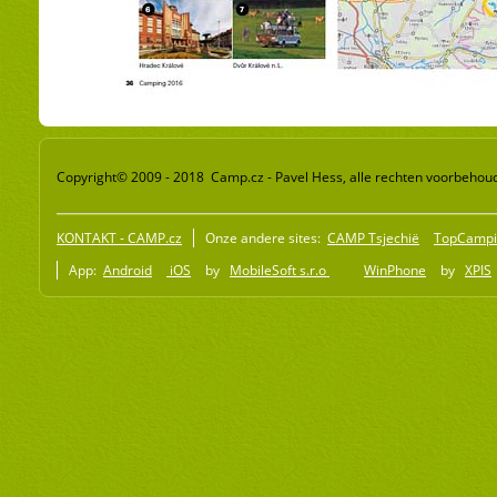
Copyright© 2009 - 2018 Camp.cz - Pavel Hess, alle rechten voorbehou
KONTAKT - CAMP.cz
Onze andere sites:
CAMP Tsjechië
TopCampi
App:
Android
iOS
by
MobileSoft s.r.o
WinPhone
by
XPIS